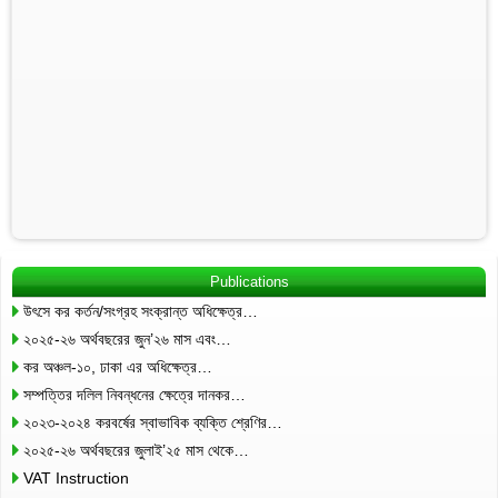
Publications
উৎসে কর কর্তন/সংগ্রহ সংক্রান্ত অধিক্ষেত্র…
২০২৫-২৬ অর্থবছরের জুন’২৬ মাস এবং…
কর অঞ্চল-১০, ঢাকা এর অধিক্ষেত্র…
সম্পত্তির দলিল নিবন্ধনের ক্ষেত্রে দানকর…
২০২৩-২০২৪ করবর্ষের স্বাভাবিক ব্যক্তি শ্রেণির…
২০২৫-২৬ অর্থবছরের জুলাই’২৫ মাস থেকে…
VAT Instruction