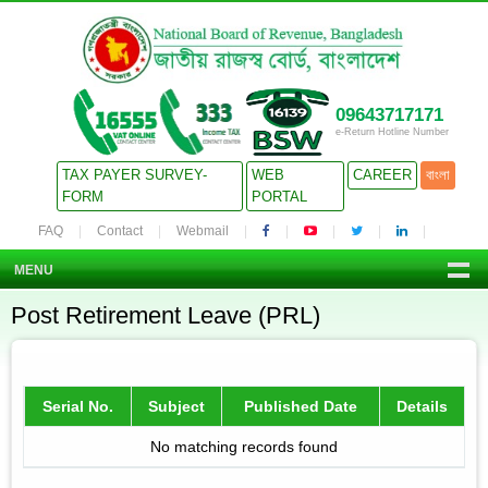
09643717171
e-Return Hotline Number
TAX PAYER SURVEY-
WEB
CAREER
বাংলা
FORM
PORTAL
FAQ
Contact
Webmail
MENU
Post Retirement Leave (PRL)
Serial No.
Subject
Published Date
Details
No matching records found