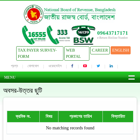
09643717171
e-Return Hotline Number
TAX PAYER SURVEY-
WEB
CAREER
ENGLISH
FORM
PORTAL
প্রশ্ন
যোগাযোগ
ওয়েবমেইল
MENU
অবসর-উত্তর ছুটি
ক্রমিক নং.
বিষয়
প্রকাশের তারিখ
বিস্তারিত
No matching records found