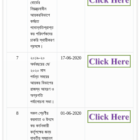
বোর্ডের
নিয়ন্ত্রনাধীন
আয়করবিভাগে
কর্মরত
পদোন্নতিপ্রাপ্ত
কর পরিদর্শকদের
চাকরি স্থায়ীকরণ
প্রসঙ্গে।
7
২০১৯-২০
17-06-2020
অর্থবছরের মে/
২০২০ মাস
পর্যন্ত সময়ের
আয়কর বিভাগের
রাজস্ব আহরণ ও
অগ্রগতি
পর্যালোচনা সভা।
8
সকল শ্রেণীর
01-06-2020
করদাতা ও উৎসে
কর কর্তনকারী
কর্তৃপক্ষের জন্য
যাবতীয় সময়ানুগ