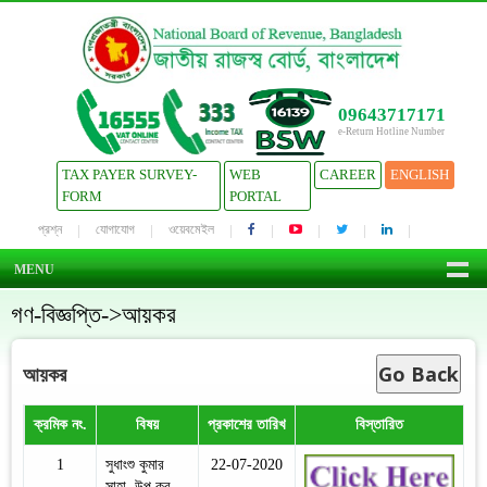
09643717171
e-Return Hotline Number
TAX PAYER SURVEY-
WEB
CAREER
ENGLISH
FORM
PORTAL
প্রশ্ন
যোগাযোগ
ওয়েবমেইল
MENU
গণ-বিজ্ঞপ্তি->আয়কর
Go Back
আয়কর
ক্রমিক নং.
বিষয়
প্রকাশের তারিখ
বিস্তারিত
1
সুধাংশু কুমার
22-07-2020
সাহা, উপ কর