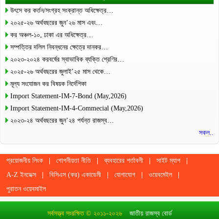
উৎসে কর কর্তন/সংগ্রহ সংক্রান্ত অধিক্ষেত্র…
২০২৫-২৬ অর্থবছরের জুন’২৬ মাস এবং…
কর অঞ্চল-১০, ঢাকা এর অধিক্ষেত্র…
সম্পত্তির দলিল নিবন্ধনের ক্ষেত্রে দানকর…
২০২৩-২০২৪ করবর্ষের স্বাভাবিক ব্যক্তি শ্রেণির…
২০২৫-২৬ অর্থবছরের জুলাই’২৫ মাস থেকে…
মূল্য সংযোজন কর বিষয়ক নির্দেশিকা
Import Statement-IM-7-Bond (May,2026)
Import Statement-IM-4-Commecial (May,2026)
২০২৩-২৪ অর্থবছরের জুন’২৪ পর্যন্ত রাজস্ব…
সকল..
প্রয়োজনীয় লিংক
গোপনীয়তা নীতি
ব্যবহারের শর্তাবলী
সাইট ম্যাপ
A-Z ইনডেক্স
বিসিএস (কর) একাডেমী
যোগাযোগ
ওয়েবমেইল
পুরাতন ওয়েবমাইল
সর্বসত্ত্ব সংরক্ষিত © ২০১১-২০২৬
জাতীয় রাজস্ব বোর্ড