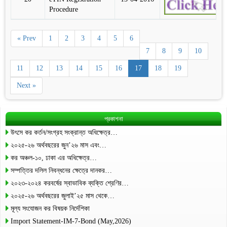
Procedure
« Prev
1
2
3
4
5
6
7
8
9
10
11
12
13
14
15
16
17
18
19
Next »
প্রকাশনা
উৎসে কর কর্তন/সংগ্রহ সংক্রান্ত অধিক্ষেত্র…
২০২৫-২৬ অর্থবছরের জুন’২৬ মাস এবং…
কর অঞ্চল-১০, ঢাকা এর অধিক্ষেত্র…
সম্পত্তির দলিল নিবন্ধনের ক্ষেত্রে দানকর…
২০২৩-২০২৪ করবর্ষের স্বাভাবিক ব্যক্তি শ্রেণির…
২০২৫-২৬ অর্থবছরের জুলাই’২৫ মাস থেকে…
মূল্য সংযোজন কর বিষয়ক নির্দেশিকা
Import Statement-IM-7-Bond (May,2026)