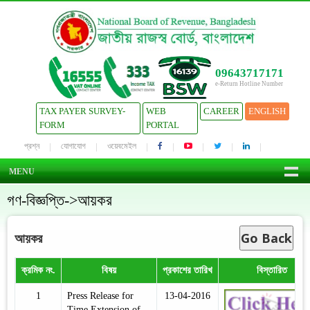
09643717171
e-Return Hotline Number
TAX PAYER SURVEY-
WEB
CAREER
ENGLISH
FORM
PORTAL
প্রশ্ন
যোগাযোগ
ওয়েবমেইল
MENU
গণ-বিজ্ঞপ্তি->আয়কর
Go Back
আয়কর
ক্রমিক নং.
বিষয়
প্রকাশের তারিখ
বিস্তারিত
1
Press Release for
13-04-2016
Time Extension of