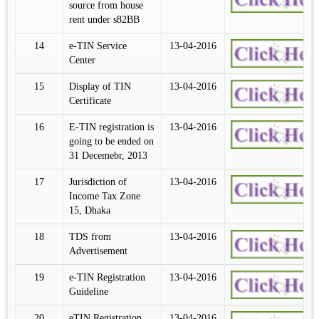
source from house
rent under s82BB
14
e-TIN Service
13-04-2016
Center
15
Display of TIN
13-04-2016
Certificate
16
E-TIN registration is
13-04-2016
going to be ended on
31 Decemebr, 2013
17
Jurisdiction of
13-04-2016
Income Tax Zone
15, Dhaka
18
TDS from
13-04-2016
Advertisement
19
e-TIN Registration
13-04-2016
Guideline
20
eTIN Registration
13-04-2016