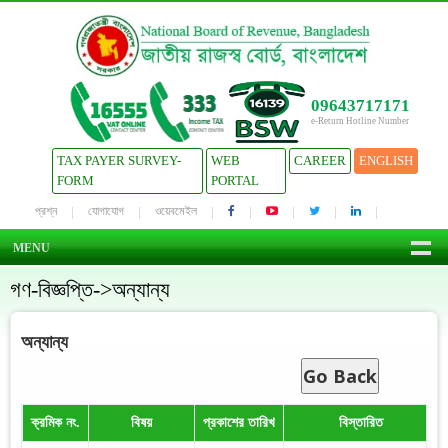
09643717171
e-Return Hotline Number
TAX PAYER SURVEY-
WEB
CAREER
ENGLISH
FORM
PORTAL
প্রশ্ন
যোগাযোগ
ওয়েবমেইল
MENU
গণ-বিজ্ঞপ্তি->অন্যান্য
অন্যান্য
Go Back
ক্রমিক নং.
বিষয়
প্রকাশের তারিখ
বিস্তারিত