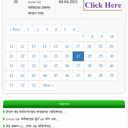
20
২০২০-২১
04-04-2021
অর্থবছরের রাজস্ব
আহরণ তথ্য
« Prev
1
2
3
4
5
6
7
8
9
10
11
12
13
14
15
16
17
18
19
20
21
22
23
24
25
26
27
28
29
30
31
32
33
34
35
36
37
38
39
40
41
42
43
44
45
46
47
48
49
50
51
52
53
Next »
প্রকাশনা
উৎসে কর কর্তন/সংগ্রহ সংক্রান্ত অধিক্ষেত্র…
২০২৫-২৬ অর্থবছরের জুন’২৬ মাস এবং…
কর অঞ্চল-১০, ঢাকা এর অধিক্ষেত্র…