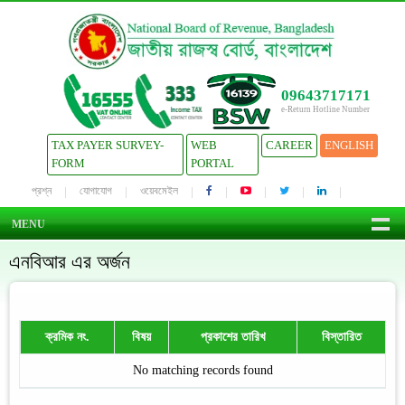
09643717171
e-Return Hotline Number
TAX PAYER SURVEY-
WEB
CAREER
ENGLISH
FORM
PORTAL
প্রশ্ন
যোগাযোগ
ওয়েবমেইল
MENU
এনবিআর এর অর্জন
ক্রমিক নং.
বিষয়
প্রকাশের তারিখ
বিস্তারিত
No matching records found