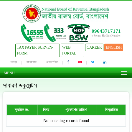
09643717171
e-Return Hotline Number
TAX PAYER SURVEY-
WEB
CAREER
ENGLISH
FORM
PORTAL
প্রশ্ন
যোগাযোগ
ওয়েবমেইল
MENU
সাধারণ ডকুমেন্টস
ক্রমিক নং.
বিষয়
প্রকাশের তারিখ
বিস্তারিত
No matching records found