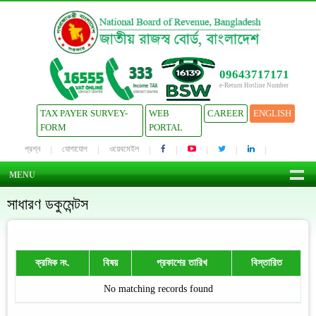
09643717171
e-Return Hotline Number
TAX PAYER SURVEY-
WEB
CAREER
ENGLISH
FORM
PORTAL
প্রশ্ন
যোগাযোগ
ওয়েবমেইল
MENU
সাধারণ ডকুমেন্টস
ক্রমিক নং.
বিষয়
প্রকাশের তারিখ
বিস্তারিত
No matching records found