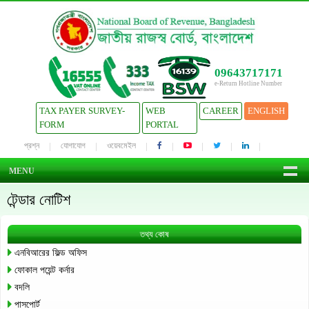
09643717171
e-Return Hotline Number
TAX PAYER SURVEY-
WEB
CAREER
ENGLISH
FORM
PORTAL
প্রশ্ন
যোগাযোগ
ওয়েবমেইল
MENU
টেন্ডার নোটিশ
তথ্য কোষ
এনবিআরের ফিল্ড অফিস
ফোকাল পয়েন্ট কর্নার
বদলি
পাসপোর্ট