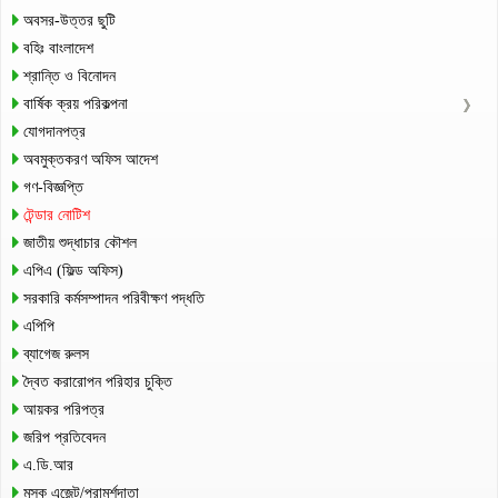
অবসর-উত্তর ছুটি
বহিঃ বাংলাদেশ
শ্রান্তি ও বিনোদন
বার্ষিক ক্রয় পরিকল্পনা
যোগদানপত্র
অবমুক্তকরণ অফিস আদেশ
গণ-বিজ্ঞপ্তি
টেন্ডার নোটিশ
জাতীয় শুদ্ধাচার কৌশল
এপিএ (ফিল্ড অফিস)
সরকারি কর্মসম্পাদন পরিবীক্ষণ পদ্ধতি
এপিপি
ব্যাগেজ রুলস
দ্বৈত করারোপন পরিহার চুক্তি
আয়কর পরিপত্র
জরিপ প্রতিবেদন
এ.ডি.আর
মূসক এজেন্ট/পরামর্শদাতা