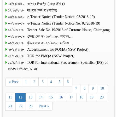
২০/১২/২০১৮ দরপত্র বিজ্ঞপ্তি (আন্তর্জাতিক)
১৭/১২/২০১৮ দরপত্র বিজ্ঞপ্তি (জাতীয়)
০৩/১২/২০১৮ e-Tender Notice (Tender Notice: 03/2018-19)
০৩/১২/২০১৮ e-Tender Notice (Tender Notice No. 02/2018-19)
১০/১২/২০১৮ Tender Sale No-19/2018 of Customs House, Chittagong.
০২/১২/২০১৮ টেন্ডার সেল নং- ১৮/২০১৮, কাস্টমস…
০৬/১১/২০১৮ টেন্ডার সেল নং- ১৭/২০১৮, কাস্টমস…
২৮/১১/২০১৮ Advertisement for PQMA (NSW Project)
২৮/১১/২০১৮ TOR for PMQA (NSW Project)
১৫/১১/২০১৮ TOR for International Procurement Specialist (IPS) of
NSW Project, NBR
« Prev
1
2
3
4
5
6
7
8
9
10
11
12
13
14
15
16
17
18
19
20
21
22
23
Next »