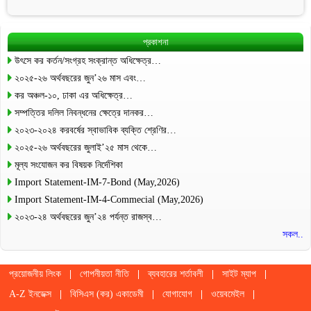
প্রকাশনা
উৎসে কর কর্তন/সংগ্রহ সংক্রান্ত অধিক্ষেত্র…
২০২৫-২৬ অর্থবছরের জুন’২৬ মাস এবং…
কর অঞ্চল-১০, ঢাকা এর অধিক্ষেত্র…
সম্পত্তির দলিল নিবন্ধনের ক্ষেত্রে দানকর…
২০২৩-২০২৪ করবর্ষের স্বাভাবিক ব্যক্তি শ্রেণির…
২০২৫-২৬ অর্থবছরের জুলাই’২৫ মাস থেকে…
মূল্য সংযোজন কর বিষয়ক নির্দেশিকা
Import Statement-IM-7-Bond (May,2026)
Import Statement-IM-4-Commecial (May,2026)
২০২৩-২৪ অর্থবছরের জুন’২৪ পর্যন্ত রাজস্ব…
সকল..
প্রয়োজনীয় লিংক
গোপনীয়তা নীতি
ব্যবহারের শর্তাবলী
সাইট ম্যাপ
A-Z ইনডেক্স
বিসিএস (কর) একাডেমী
যোগাযোগ
ওয়েবমেইল