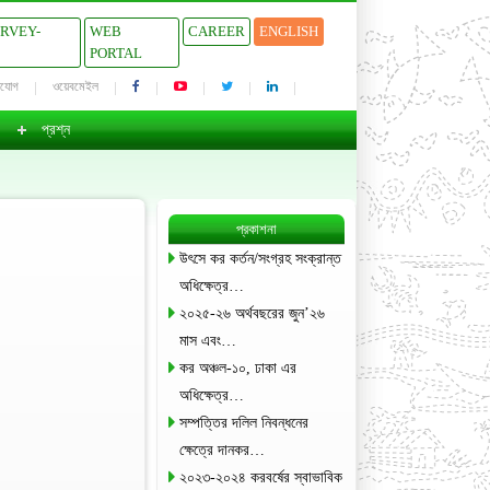
URVEY-
WEB
CAREER
ENGLISH
PORTAL
াযোগ
ওয়েবমেইল
প্রশ্ন
প্রকাশনা
উৎসে কর কর্তন/সংগ্রহ সংক্রান্ত
অধিক্ষেত্র…
২০২৫-২৬ অর্থবছরের জুন’২৬
মাস এবং…
কর অঞ্চল-১০, ঢাকা এর
অধিক্ষেত্র…
সম্পত্তির দলিল নিবন্ধনের
ক্ষেত্রে দানকর…
২০২৩-২০২৪ করবর্ষের স্বাভাবিক