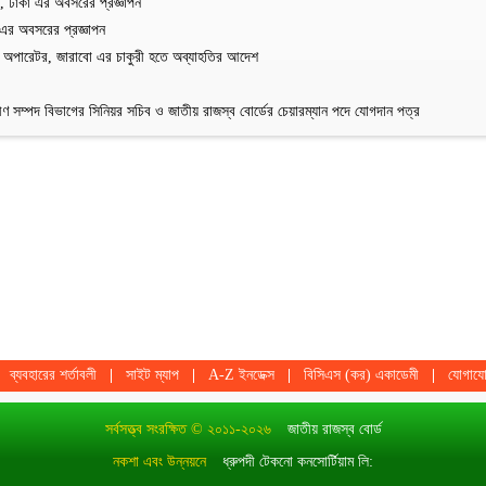
 ঢাকা এর অবসরের প্রজ্ঞাপন
এর অবসরের প্রজ্ঞাপন
র অপারেটর, জারাবো এর চাকুরী হতে অব্যাহতির আদেশ
সম্পদ বিভাগের সিনিয়র সচিব ও জাতীয় রাজস্ব বোর্ডের চেয়ারম্যান পদে যোগদান পত্র
ব্যবহারের শর্তাবলী
সাইট ম্যাপ
A-Z ইনডেক্স
বিসিএস (কর) একাডেমী
যোগায
সর্বসত্ত্ব সংরক্ষিত © ২০১১-২০২৬
জাতীয় রাজস্ব বোর্ড
নকশা এবং উন্নয়নে
ধ্রুপদী টেকনো কনসোর্টিয়াম লি: