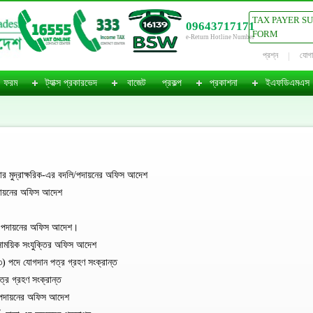
TAX PAYER S
09643717171
FORM
e-Return Hotline Number
প্রশ্ন
যোগ
ফরম
ট্যাক্স প্রকারভেদ
বাজেট
প্রকল্প
প্রকাশনা
ইএফডিএমএস
 মুদ্রাক্ষরিক-এর বদলি/পদায়নের অফিস আদেশ
পদায়নের অফিস আদেশ
লী/ পদায়নের অফিস আদেশ।
সাময়িক সংযুক্তির অফিস আদেশ
 পদে যোগদান পত্র গ্রহণ সংক্রান্ত
র গ্রহণ সংক্রান্ত
/ পদায়নের অফিস আদেশ