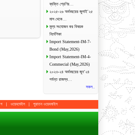
ব্যক্তি শ্রেণির…
২০২৫-২৬ অর্থবছরের জুলাই’২৫
মাস থেকে…
মূল্য সংযোজন কর বিষয়ক
নির্দেশিকা
Import Statement-IM-7-
Bond (May,2026)
Import Statement-IM-4-
Commecial (May,2026)
২০২৩-২৪ অর্থবছরের জুন’২৪
পর্যন্ত রাজস্ব…
সকল..
োগ
ওয়েবমেইল
পুরাতন ওয়েবমাইল