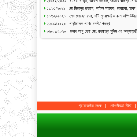
২৮/০২/২০২১ রাবেয়া খাতুন, অফিস সহায়ক, জাতীয় রাজস্ব বোর্ড,
১১/০১/২০২১ মো মিজানুর রহমান, অফিস সহায়ক, জারাবো, ঢাকা 
১০/১২/২০২০ মোঃ সোহেল রানা, সাঁট মুদ্রাক্ষরিক কাম কম্পিউটা
২২/১১/২০২০ গাড়ীচালক গণের বদলী/ পদস্থ
০৬/০১/২০২০ জনাব আবু হেনা মো: রহমাতুল মুনিম এর অভ্যন্তরীণ 
প্রয়োজনীয় লিংক
গোপনীয়তা নীতি