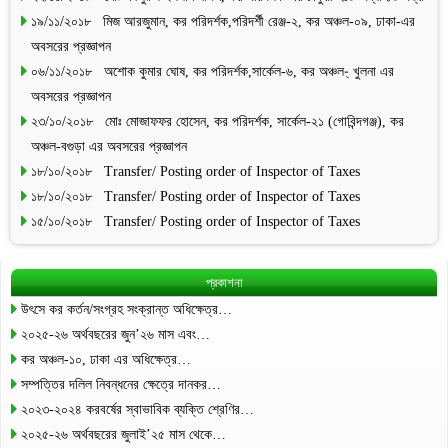
১৯/১১/২০১৮ মিজ আরজুমান, কর পরিদর্শক,পরিদর্শী রেঞ্জ-২, কর অঞ্চল-০৯, ঢাকা-এর
অবসরের প্রজ্ঞাপন
০৬/১১/২০১৮ অশোক কুমার ঘোষ, কর পরিদর্শক,সার্কেল-৬, কর অঞ্চল-্ খুলনা এর
অবসরের প্রজ্ঞাপন
২৩/১০/২০১৮ মোঃ মোজাফফর হোসেন, কর পরিদর্শক, সার্কেল-২১ (গোবিন্দগঞ্জ), কর
অঞ্চল-বগুড়া এর অবসরের প্রজ্ঞাপন
১৮/১০/২০১৮ Transfer/ Posting order of Inspector of Taxes
১৮/১০/২০১৮ Transfer/ Posting order of Inspector of Taxes
১৫/১০/২০১৮ Transfer/ Posting order of Inspector of Taxes
প্রকাশনা
উৎসে কর কর্তন/সংগ্রহ সংক্রান্ত অধিক্ষেত্র…
২০২৫-২৬ অর্থবছরের জুন’২৬ মাস এবং…
কর অঞ্চল-১০, ঢাকা এর অধিক্ষেত্র…
সম্পত্তির দলিল নিবন্ধনের ক্ষেত্রে দানকর…
২০২৩-২০২৪ করবর্ষের স্বাভাবিক ব্যক্তি শ্রেণির…
২০২৫-২৬ অর্থবছরের জুলাই’২৫ মাস থেকে…