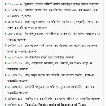
৩১/১০/২০১৯ ট্রান্সফার প্রাইসিং কর্মকর্তা হিসেবে অতিরিক্ত দায়িত্ব প্রদান সংক্রান্ত
২৮/০৮/২০১৯ আফজাল হোসেন খান, কর পরিদর্শক, সার্কেল-৯৯৪, কর অঞ্চল-৫, ঢাকা
এর অবসরের প্রজ্ঞাপন
০৬/০৮/২০১৯ মোঃ; আবুল হোসেন, কর পরিদর্শক, সার্কেল-১২ ( ঈশ্বরদী), পাবনা, কর
অঞ্চল-রাজশাহী এর অবসরের প্রজ্ঞাপন
১১/০৭/২০১৯ মীর মজিবুর রহমান, কর পরিদর্শক, সার্কেল-০৪, কর অঞ্চল- নারায়ণগঞ্জ এর
অবসরের প্রজ্ঞাপন
২৩/০৫/২০১৯ মোঃ ওয়াজেদ আলী মোল্লা, কর পরিদর্শক, কর সার্কেল-১৭, কর অঞ্চল-
বগুড়া এর অবসরের প্রজ্ঞাপন
১৫/০৫/২০১৯ কর পরিদর্শকের চাকুরী হতে অব্যাহতির প্রজ্ঞাপন
০৮/০৪/২০১৯ মোঃ; মোহায়মেনুল আরেফিন, কর পরিদর্শক, কর অঞ্চল- বগুড়া এর
অব্যাহতির প্রজ্ঞাপন
০৮/০৪/২০১৯ মোঃ; আবুল কাশেম, কর পরিদর্শক, বৃহৎ করদাতা ইউনিট , ঢাকা-এর
অব্যাহতির প্রজ্ঞাপন
০৮/০৪/২০১৯ উম্মেহানী আক্তার, কর পরিদর্শক, বৃহৎ করদাতা ইউনিট , ঢাকা-এর
অব্যাহতির প্রজ্ঞাপন
০৩/০৪/২০১৯ সমাপ্তি রায়, কর পরিদর্শক, কর অঞ্চল- বরিশাল এর অব্যাহতির প্রজ্ঞাপন
০৩/০৪/২০১৯ Transfer/ Posting order of Inspector of Taxes