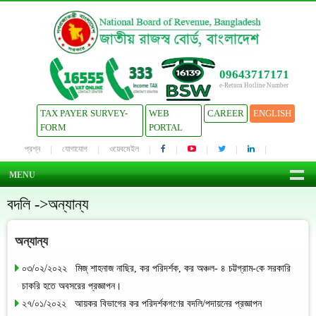
09643717171
e-Return Hotline Number
TAX PAYER SURVEY-
WEB
CAREER
ENGLISH
FORM
PORTAL
প্রশ্ন
যোগাযোগ
ওয়েবমেইল
MENU
বদলি ->অন্যান্য
অন্যান্য
০৩/০২/২০২২ মিজ্ শাহনাজ নাছির, কর পরিদর্শক, কর অঞ্চল- ৪ চট্টগ্রাম-কে সরকারি
চাকরি হতে অবসরের প্রজ্ঞাপন।
২৭/০১/২০২২ আয়কর বিভাগের কর পরিদর্শকগণের বদলি/পদায়নের প্রজ্ঞাপন