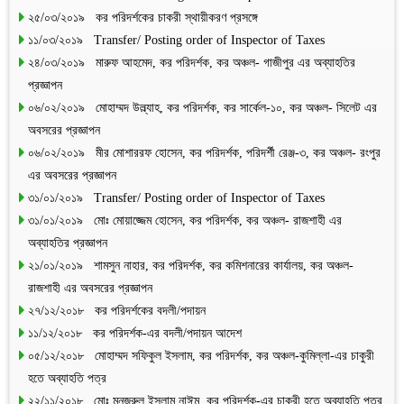
২৫/০৩/২০১৯ কর পরিদর্শকের চাকরী স্থায়ীকরণ প্রসঙ্গে
১১/০৩/২০১৯ Transfer/ Posting order of Inspector of Taxes
২৪/০৩/২০১৯ মারুফ আহমেদ, কর পরিদর্শক, কর অঞ্চল- গাজীপুর এর অব্যাহতির
প্রজ্ঞাপন
০৬/০২/২০১৯ মোহাম্মদ উল্ল্যাহ, কর পরিদর্শক, কর সার্কেল-১০, কর অঞ্চল- সিলেট এর
অবসরের প্রজ্ঞাপন
০৬/০২/২০১৯ মীর মোশাররফ হোসেন, কর পরিদর্শক, পরিদর্শী রেঞ্জ-৩, কর অঞ্চল- রংপুর
এর অবসরের প্রজ্ঞাপন
৩১/০১/২০১৯ Transfer/ Posting order of Inspector of Taxes
৩১/০১/২০১৯ মোঃ মোয়াজ্জেম হোসেন, কর পরিদর্শক, কর অঞ্চল- রাজশাহী এর
অব্যাহতির প্রজ্ঞাপন
২১/০১/২০১৯ শামসুন নাহার, কর পরিদর্শক, কর কমিশনারের কার্যালয়, কর অঞ্চল-
রাজশাহী এর অবসরের প্রজ্ঞাপন
২৭/১২/২০১৮ কর পরিদর্শকের বদলী/পদায়ন
১১/১২/২০১৮ কর পরিদর্শক-এর বদলী/পদায়ন আদেশ
০৫/১২/২০১৮ মোহাম্মদ সফিকুল ইসলাম, কর পরিদর্শক, কর অঞ্চল-কুমিল্লা-এর চাকুরী
হতে অব্যাহতি পত্র
২২/১১/২০১৮ মোঃ মনজুরুল ইসলাম নাঈম, কর পরিদর্শক-এর চাকুরী হতে অব্যাহতি পত্র