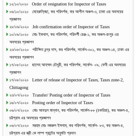
১২/১০/২০২০ Order of resignation for Inspector of Taxes
০৬/১০/২০২০ মেহেরুন্নিছা, কর পরিদর্শক, কর আপীল অঞ্চল-৩, ঢাকা এর অবসরের
প্রজ্ঞাপন
২৮/০৯/২০২০ Job confirmation order of Inspector of Taxes
১০/০৯/২০২০ মোঃ ইকবাল, কর পরিদর্শক, পরিদর্শী রেঞ্জ-১, কর অঞ্চল-রংপুর এর
অবসরের প্রজ্ঞাপন
২৩/০৮/২০২০ পরীক্ষিত চন্দ্র দাস, কর পরিদর্শক, সার্কেল-৩০১, কর অঞ্চল-১৪, ঢাকা এর
অবসরের প্রজ্ঞাপন
১৭/০৮/২০২০ ছালেহ আহম্মদ চৌধুরী, কর পরিদর্শক, সার্কেল- ০৯, ফেনী এর অবসরের
প্রজ্ঞাপন
১৭/০৮/২০২০ Letter of release of Inspector of Taxes, Taxes zone-2,
Chittagong
২৩/০৭/২০২০ Transfer/ Posting order of Inspector of Taxes
১৬/০৭/২০২০ Posting order of Inspector of Taxes
০৬/০৭/২০২০ মোঃ আবদুল মান্নান, কর পরিদর্শক, সার্কেল-৮৮ (চকরিয়া), কর অঞ্চল-৪,
চট্টগ্রাম এর অবসরের প্রজ্ঞাপন
০৬/০৭/২০২০ মরহুম মোঃ নজরুল ইসলাম, কর পরিদর্শক, সার্কেল- ৮৩, কর অঞ্চল-৪,
চট্টগ্রাম এর স্ত্রী কে লাম্প গ্রান্টের অনুমতি প্রদান