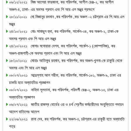
০৬/১২/২০২১ মিজ আলেয়া ফারজানা, কর পরিদর্শক, আপীল রেঞ্জ-২, কর আপীল
অঞ্চল-৪, ঢাকা- এর অবসর প্রদান এবং পি আর এল মঞ্জুর প্রসংগে
২৮/১১/২০২১ মো.মিজানুর রদমান ,কর পরিদর্শক ,কর অঞ্চল -২ চট্টগ্রাম এর পি.আর.এল
মঞ্জুর
২৪/১০/২০২১ মোঃ সামাছুল হুদা, কর পরিদর্শক, সার্কেল-৩৪, কর অঞ্চল-২, ঢাকা-কে
অবসর প্রদান এবং পি আর এল মঞ্জুর
২৪/১০/২০২১ মোসাঃ মনোয়ারা বেগম, কর পরিদর্শক, সার্কেল-১ (কোম্পানিজ), কর
অঞ্চল-রাজশাহী-কে অবসর প্রদান এবং পি আর এল মঞ্জুর
১৮/১০/২০২১ মোহাঃ আতিকুর রহমান, কর পরিদর্শক, কর অঞ্চল-খুলনা-কে চাকুরি থেকে
অবসর এবং পি আর এল মঞ্জুর
০৮/০৭/২০২১ আব্দুল্লাহ আল শরীফ, কর পরিদর্শক, সার্কেল-১৮১, অঞ্চল-৯, ঢাকা এর
চাকরি হতে অব্যাহতির প্রজ্ঞাপন
০৮/০৭/২০২১ নাহিদা সুলতানা, কর পরিদর্শক, পরিদর্শী রেঞ্জ-২, অঞ্চল-১৩, ঢাকা এর
অব্যাহতির প্রজ্ঞাপন
০৬/০৭/২০২১ জাতীয় রাজস্ব বোর্ডের ৩য় ও ৪র্থ শ্রেণীর কর্মচারীদের সংযুক্তিতে পদায়ন
আদেশ বাতিলের আদেশ
২২/০৬/২০২১ রানা দেব, কর পরিদর্শক, কর অঞ্চল-৩, চট্টগ্রাম এর চাকুরী হতে অব্যাহতি
পত্র