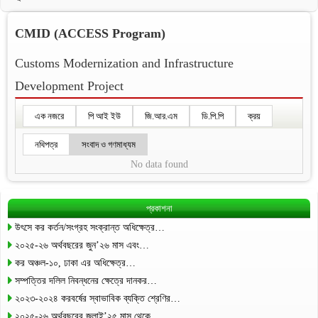
CMID (ACCESS Program)
Customs Modernization and Infrastructure
Development Project
এক নজরে
পি আই ইউ
জি.আর.এম
ডি.পি.পি
ক্রয়
নথিপত্র
সংবাদ ও গণমাধ্যম
No data found
প্রকাশনা
উৎসে কর কর্তন/সংগ্রহ সংক্রান্ত অধিক্ষেত্র…
২০২৫-২৬ অর্থবছরের জুন’২৬ মাস এবং…
কর অঞ্চল-১০, ঢাকা এর অধিক্ষেত্র…
সম্পত্তির দলিল নিবন্ধনের ক্ষেত্রে দানকর…
২০২৩-২০২৪ করবর্ষের স্বাভাবিক ব্যক্তি শ্রেণির…
২০২৫-২৬ অর্থবছরের জুলাই’২৫ মাস থেকে…