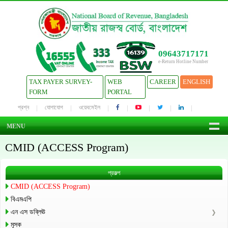
09643717171
e-Return Hotline Number
TAX PAYER SURVEY-
WEB
CAREER
ENGLISH
FORM
PORTAL
প্রশ্ন
যোগাযোগ
ওয়েবমেইল
MENU
CMID (ACCESS Program)
প্রকল্প
CMID (ACCESS Program)
বিএমএপি
এন এস ডব্লিঊ
মূসক