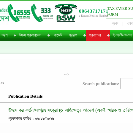
TAX PAYER S
09643717171
FORM
e-Return Hotline Number
প্রশ্ন
যোগ
ফরম
ট্যাক্স প্রকারভেদ
বাজেট
প্রকল্প
প্রকাশনা
ইএফডিএমএস
-->
ies
Search publications:
Publication Details
উৎসে কর কর্তন/সংগ্রহ সংক্রান্ত অধিক্ষেত্র আদেশ (একই স্মারক ও তারিখে
প্রকাশনার তারিখ় : ০৬/০৮/২০২৬