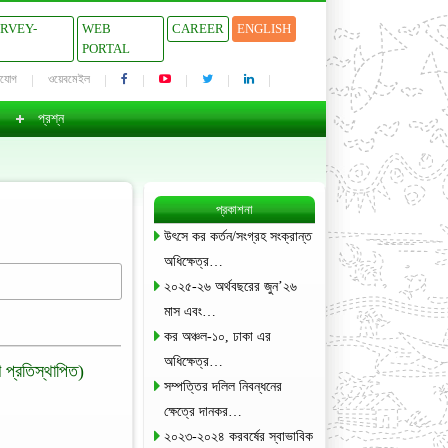
URVEY-
WEB
CAREER
ENGLISH
PORTAL
াযোগ
ওয়েবমেইল
প্রশ্ন
প্রকাশনা
উৎসে কর কর্তন/সংগ্রহ সংক্রান্ত
অধিক্ষেত্র…
২০২৫-২৬ অর্থবছরের জুন’২৬
মাস এবং…
কর অঞ্চল-১০, ঢাকা এর
অধিক্ষেত্র…
 প্রতিস্থাপিত)
সম্পত্তির দলিল নিবন্ধনের
ক্ষেত্রে দানকর…
২০২৩-২০২৪ করবর্ষের স্বাভাবিক