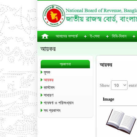
আমাদের সম্পর্কে
ই-সেবা
বিধি-বিধান
আয়কর
প্রকাশনা
আয়কর
মূসক
আয়কর
Show
entr
কাস্টমস
সাধারণ
Image
গবেষণা ও পরিসংখ্যান
সব প্রকাশন