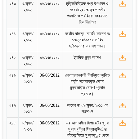
২৪৩
৫/মূসক/
০৬/০৬/২০১২
চুক্তিভিত্তিক পণ্য উৎপাদন ও
২০১২
সরবরাহের ক্ষেত্রে পালনীয়
পদ্ধতি ও প্রক্রিয়া সংক্রান্ত
দিক নির্দেশনা
২৪৪
৪/মূসক/
০৬/০৬/২০১২
জাতীয় রাজস্ব বোর্ডের আদেশ নং
২০১২
০৭/মুসক/২০০৫ তারিখ
৯/৬/২০০৫ এর সংশোধন।
২৪৫
৩/মূসক/
০৬/০৬/২০১২
ট্যারিফ মুল্য আদেশ
২০১২
২৪৬
৬/মূসক/
06/06/2012
সেবাপ্রদানকারী নিবন্ধিত ব্যক্তি
২০১২
কর্তৃক সরবরাহকৃত সেবার
মুল্যভিত্তি ঘোষণা প্রদান
প্রসঙ্গে।
২৪৭
৭/মূসক/
06/06/2012
আদেশ নং ০৯/মুসক/২০১১ এর
২০১২
সংশোধন
২৪৮
৮/মূসক/
06/06/2012
এর আওতাধীন সিগারেটের খুচরা
২০১২
মু ল্য বৃদ্ধির সিদ্ধান্@ের
পরিপ্রেক্ষিতে মু ল্যস্@র ভেদে