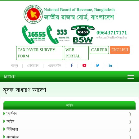
09643717171
e-Return Hotline Number
TAX PAYER SURVEY-
WEB
CAREER
ENGLISH
FORM
PORTAL
প্রশ্ন
যোগাযোগ
ওয়েবমেইল
MENU
মূসক সাধারণ আদেশ
আইন
নির্দেশনা
আইন
বিধিমালা
এসআরও