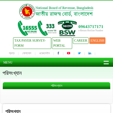
09643717171
e-Return Hotline Number
TAX PAYER SURVEY-
WEB
CAREER
ENGLISH
FORM
PORTAL
প্রশ্ন
যোগাযোগ
ওয়েবমেইল
MENU
পরিসংখ্যান
পরিসংখ্যান
পরিসংখ্যান