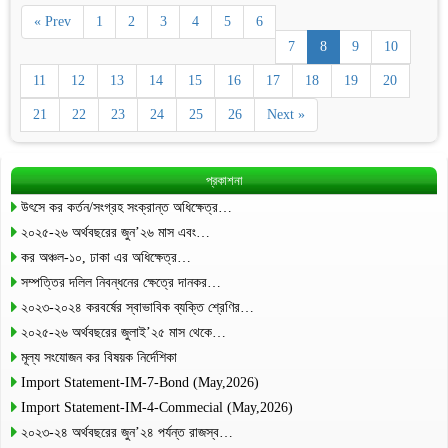
« Prev
1
2
3
4
5
6
7
8
9
10
11
12
13
14
15
16
17
18
19
20
21
22
23
24
25
26
Next »
প্রকাশনা
উৎসে কর কর্তন/সংগ্রহ সংক্রান্ত অধিক্ষেত্র…
২০২৫-২৬ অর্থবছরের জুন’২৬ মাস এবং…
কর অঞ্চল-১০, ঢাকা এর অধিক্ষেত্র…
সম্পত্তির দলিল নিবন্ধনের ক্ষেত্রে দানকর…
২০২৩-২০২৪ করবর্ষের স্বাভাবিক ব্যক্তি শ্রেণির…
২০২৫-২৬ অর্থবছরের জুলাই’২৫ মাস থেকে…
মূল্য সংযোজন কর বিষয়ক নির্দেশিকা
Import Statement-IM-7-Bond (May,2026)
Import Statement-IM-4-Commecial (May,2026)
২০২৩-২৪ অর্থবছরের জুন’২৪ পর্যন্ত রাজস্ব…