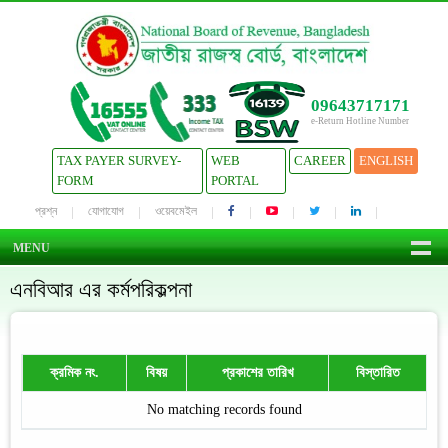
09643717171
e-Return Hotline Number
TAX PAYER SURVEY-
WEB
CAREER
ENGLISH
FORM
PORTAL
প্রশ্ন
যোগাযোগ
ওয়েবমেইল
MENU
এনবিআর এর কর্মপরিকল্পনা
ক্রমিক নং.
বিষয়
প্রকাশের তারিখ
বিস্তারিত
No matching records found