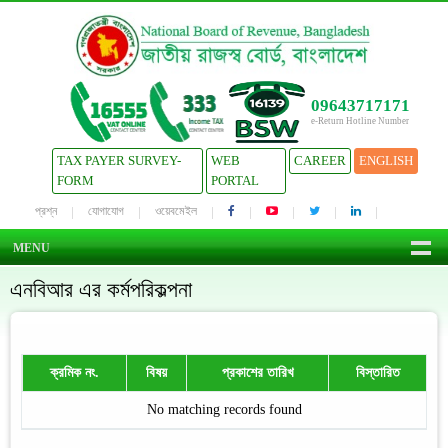
09643717171
e-Return Hotline Number
TAX PAYER SURVEY-
WEB
CAREER
ENGLISH
FORM
PORTAL
প্রশ্ন
যোগাযোগ
ওয়েবমেইল
MENU
এনবিআর এর কর্মপরিকল্পনা
ক্রমিক নং.
বিষয়
প্রকাশের তারিখ
বিস্তারিত
No matching records found