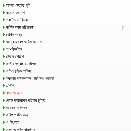
অবসর-উত্তর ছুটি
বহিঃ বাংলাদেশ
শ্রান্তি ও বিনোদন
বার্ষিক ক্রয় পরিকল্পনা
যোগদানপত্র
অবমুক্তকরণ অফিস আদেশ
গণ-বিজ্ঞপ্তি
টেন্ডার নোটিশ
জাতীয় শুদ্ধাচার কৌশল
এপিএ (ফিল্ড অফিস)
সরকারি কর্মসম্পাদন পরিবীক্ষণ পদ্ধতি
এপিপি
ব্যাগেজ রুলস
দ্বৈত করারোপন পরিহার চুক্তি
আয়কর পরিপত্র
জরিপ প্রতিবেদন
এ.ডি.আর
মূসক এজেন্ট/পরামর্শদাতা