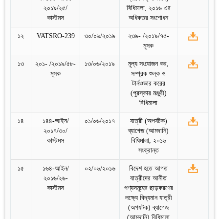
২০১৯/২৫/
বিধিমালা, ২০১৬ এর
কাস্টমস
অধিকতর সংশোধন
১২
VATSRO-239
৩০/০৬/২০১৯
২৩৯- /২০১৯/৭৫-
মূসক
১৩
২০১- /২০১৯/৫৮-
১৩/০৬/২০১৯
মূল্য সংযোজন কর,
মূসক
সম্পূরক শুল্ক ও
টার্নওভার করের
(পুরস্কার মঞ্জুরী)
বিধিমালা
১৪
১৪৪-আইন/
০১/০৬/২০১৭
যাত্রী (অপর্যটক)
২০১৭/৩০/
ব্যাগেজ (আমদানি)
কাস্টমস
বিধিমালা, ২০১৬
সংক্রান্ত
১৫
১৬৪-আইন/
০২/০৬/২০১৬
বিদেশ হতে আগত
২০১৬/২৬-
যাত্রীদের আনীত
কাস্টমস
পণ্যসমূহের ছাড়করণের
লক্ষ্যে বিদ্যমান যাত্রী
(অপযটক) ব্যাগেজ
(আমদানি) বিধিমালা