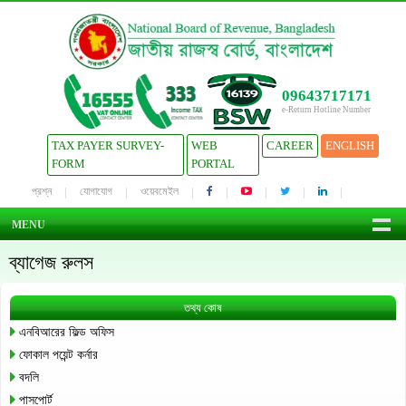
09643717171
e-Return Hotline Number
TAX PAYER SURVEY-
WEB
CAREER
ENGLISH
FORM
PORTAL
প্রশ্ন
যোগাযোগ
ওয়েবমেইল
MENU
ব্যাগেজ রুলস
তথ্য কোষ
এনবিআরের ফিল্ড অফিস
ফোকাল পয়েন্ট কর্নার
বদলি
পাসপোর্ট