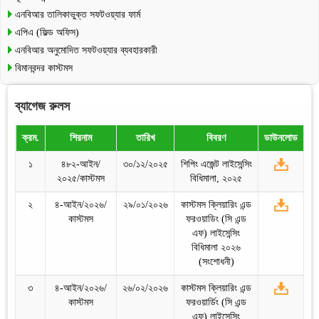
এনবিআর তালিকাভুক্ত সফটওয়্যার ফার্ম
এপিএ (ফিল্ড অফিস)
এনবিআর অনুমোদিত সফটওয়্যার ব্যবহারকারী
বিমানবন্দর কাস্টমস
ব্যাগেজ রুলস
ক্রম.
শিরনাম
তারিখ
বিবরণ
ডাউনলোড
১
৪৮২-আইন/
৩০/১২/২০২৫
শিপিং এজেন্ট লাইসেন্সিং
২০২৫/কাস্টমস
বিধিমালা, ২০২৫
২
৪-আইন/২০২৬/
২৯/০১/২০২৬
কাস্টমস ক্লিয়ারিং এন্ড
কাস্টমস
ফরওয়াডিং (সি এন্ড
এফ) লাইসেন্সিং
বিধিমালা ২০২৬
(সংশোধনী)
৩
৪-আইন/২০২৬/
২৬/০২/২০২৬
কাস্টমস ক্লিয়ারিং এন্ড
কাস্টমস
ফরওয়ার্ডিং (সি এন্ড
এফ) লাইসেন্সিং