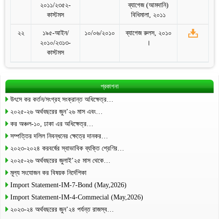
২০১১/২৩৫২-
ব্যাগেজ (আমদানি)
কাস্টমস
বিধিমালা, ২০১১
২২
১৯৫-আইন/
১০/০৬/২০১০
ব্যাগেজ রুলস, ২০১০
২০১০/২৩১৩-
।
কাস্টমস
প্রকাশনা
উৎসে কর কর্তন/সংগ্রহ সংক্রান্ত অধিক্ষেত্র…
২০২৫-২৬ অর্থবছরের জুন’২৬ মাস এবং…
কর অঞ্চল-১০, ঢাকা এর অধিক্ষেত্র…
সম্পত্তির দলিল নিবন্ধনের ক্ষেত্রে দানকর…
২০২৩-২০২৪ করবর্ষের স্বাভাবিক ব্যক্তি শ্রেণির…
২০২৫-২৬ অর্থবছরের জুলাই’২৫ মাস থেকে…
মূল্য সংযোজন কর বিষয়ক নির্দেশিকা
Import Statement-IM-7-Bond (May,2026)
Import Statement-IM-4-Commecial (May,2026)
২০২৩-২৪ অর্থবছরের জুন’২৪ পর্যন্ত রাজস্ব…