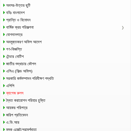
অবসর-উত্তর ছুটি
বহিঃ বাংলাদেশ
শ্রান্তি ও বিনোদন
বার্ষিক ক্রয় পরিকল্পনা
যোগদানপত্র
অবমুক্তকরণ অফিস আদেশ
গণ-বিজ্ঞপ্তি
টেন্ডার নোটিশ
জাতীয় শুদ্ধাচার কৌশল
এপিএ (ফিল্ড অফিস)
সরকারি কর্মসম্পাদন পরিবীক্ষণ পদ্ধতি
এপিপি
ব্যাগেজ রুলস
দ্বৈত করারোপন পরিহার চুক্তি
আয়কর পরিপত্র
জরিপ প্রতিবেদন
এ.ডি.আর
মূসক এজেন্ট/পরামর্শদাতা