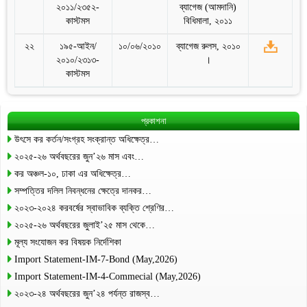
২০১১/২৩৫২-
ব্যাগেজ (আমদানি)
কাস্টমস
বিধিমালা, ২০১১
২২
১৯৫-আইন/
১০/০৬/২০১০
ব্যাগেজ রুলস, ২০১০
২০১০/২৩১৩-
।
কাস্টমস
প্রকাশনা
উৎসে কর কর্তন/সংগ্রহ সংক্রান্ত অধিক্ষেত্র…
২০২৫-২৬ অর্থবছরের জুন’২৬ মাস এবং…
কর অঞ্চল-১০, ঢাকা এর অধিক্ষেত্র…
সম্পত্তির দলিল নিবন্ধনের ক্ষেত্রে দানকর…
২০২৩-২০২৪ করবর্ষের স্বাভাবিক ব্যক্তি শ্রেণির…
২০২৫-২৬ অর্থবছরের জুলাই’২৫ মাস থেকে…
মূল্য সংযোজন কর বিষয়ক নির্দেশিকা
Import Statement-IM-7-Bond (May,2026)
Import Statement-IM-4-Commecial (May,2026)
২০২৩-২৪ অর্থবছরের জুন’২৪ পর্যন্ত রাজস্ব…