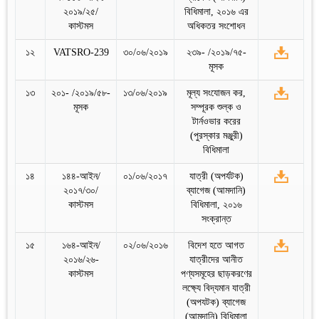
২০১৯/২৫/
বিধিমালা, ২০১৬ এর
কাস্টমস
অধিকতর সংশোধন
১২
VATSRO-239
৩০/০৬/২০১৯
২৩৯- /২০১৯/৭৫-
মূসক
১৩
২০১- /২০১৯/৫৮-
১৩/০৬/২০১৯
মূল্য সংযোজন কর,
মূসক
সম্পূরক শুল্ক ও
টার্নওভার করের
(পুরস্কার মঞ্জুরী)
বিধিমালা
১৪
১৪৪-আইন/
০১/০৬/২০১৭
যাত্রী (অপর্যটক)
২০১৭/৩০/
ব্যাগেজ (আমদানি)
কাস্টমস
বিধিমালা, ২০১৬
সংক্রান্ত
১৫
১৬৪-আইন/
০২/০৬/২০১৬
বিদেশ হতে আগত
২০১৬/২৬-
যাত্রীদের আনীত
কাস্টমস
পণ্যসমূহের ছাড়করণের
লক্ষ্যে বিদ্যমান যাত্রী
(অপযটক) ব্যাগেজ
(আমদানি) বিধিমালা