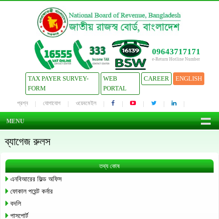
09643717171
e-Return Hotline Number
TAX PAYER SURVEY-
WEB
CAREER
ENGLISH
FORM
PORTAL
প্রশ্ন
যোগাযোগ
ওয়েবমেইল
MENU
ব্যাগেজ রুলস
তথ্য কোষ
এনবিআরের ফিল্ড অফিস
ফোকাল পয়েন্ট কর্নার
বদলি
পাসপোর্ট