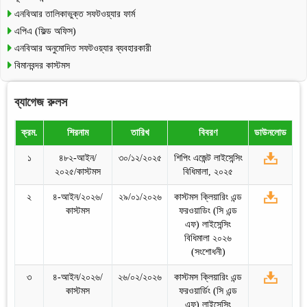
এনবিআর তালিকাভুক্ত সফটওয়্যার ফার্ম
এপিএ (ফিল্ড অফিস)
এনবিআর অনুমোদিত সফটওয়্যার ব্যবহারকারী
বিমানবন্দর কাস্টমস
ব্যাগেজ রুলস
ক্রম.
শিরনাম
তারিখ
বিবরণ
ডাউনলোড
১
৪৮২-আইন/
৩০/১২/২০২৫
শিপিং এজেন্ট লাইসেন্সিং
২০২৫/কাস্টমস
বিধিমালা, ২০২৫
২
৪-আইন/২০২৬/
২৯/০১/২০২৬
কাস্টমস ক্লিয়ারিং এন্ড
কাস্টমস
ফরওয়াডিং (সি এন্ড
এফ) লাইসেন্সিং
বিধিমালা ২০২৬
(সংশোধনী)
৩
৪-আইন/২০২৬/
২৬/০২/২০২৬
কাস্টমস ক্লিয়ারিং এন্ড
কাস্টমস
ফরওয়ার্ডিং (সি এন্ড
এফ) লাইসেন্সিং