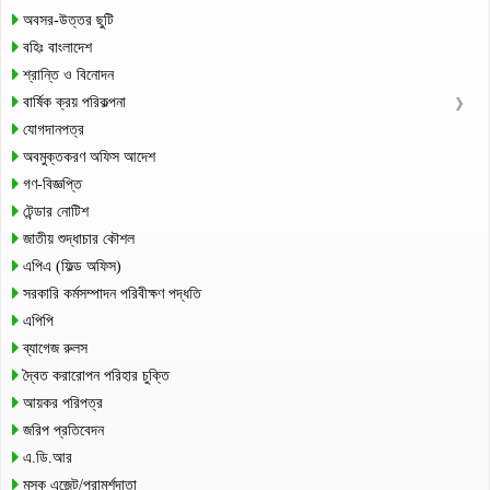
অবসর-উত্তর ছুটি
বহিঃ বাংলাদেশ
শ্রান্তি ও বিনোদন
বার্ষিক ক্রয় পরিকল্পনা
যোগদানপত্র
অবমুক্তকরণ অফিস আদেশ
গণ-বিজ্ঞপ্তি
টেন্ডার নোটিশ
জাতীয় শুদ্ধাচার কৌশল
এপিএ (ফিল্ড অফিস)
সরকারি কর্মসম্পাদন পরিবীক্ষণ পদ্ধতি
এপিপি
ব্যাগেজ রুলস
দ্বৈত করারোপন পরিহার চুক্তি
আয়কর পরিপত্র
জরিপ প্রতিবেদন
এ.ডি.আর
মূসক এজেন্ট/পরামর্শদাতা