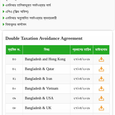
এনবিআর তালিকাভুক্ত সফটওয়্যার ফার্ম
এপিএ (ফিল্ড অফিস)
এনবিআর অনুমোদিত সফটওয়্যার ব্যবহারকারী
বিমানবন্দর কাস্টমস
Double Taxation Avoidance Agreement
ক্রমিক নং.
বিষয়
প্রকাশের তারিখ
ডাউনলোড
৪৩
Bangladesh and Hong Kong
২৭/০৪/২০২৬
৪২
Bangladesh & Qatar
২৭/০৪/২০২৬
৪১
Bangladesh & Iran
২৭/০৪/২০২৬
৪০
Bangladesh & Vietnam
২৭/০৪/২০২৬
৩৯
Bangladesh & USA
২৭/০৪/২০২৬
৩৮
Bangladesh & UK
২৭/০৪/২০২৬