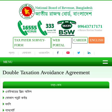
09643717171
e-Return Hotline Number
TAX PAYER SURVEY-
WEB
CAREER
ENGLISH
FORM
PORTAL
প্রশ্ন
যোগাযোগ
ওয়েবমেইল
MENU
Double Taxation Avoidance Agreement
তথ্য কোষ
এনবিআরের ফিল্ড অফিস
ফোকাল পয়েন্ট কর্নার
বদলি
পাসপোর্ট