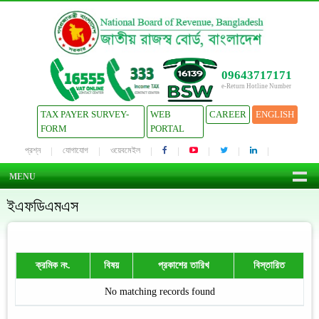
09643717171
e-Return Hotline Number
TAX PAYER SURVEY-
WEB
CAREER
ENGLISH
FORM
PORTAL
প্রশ্ন
যোগাযোগ
ওয়েবমেইল
MENU
ইএফডিএমএস
ক্রমিক নং.
বিষয়
প্রকাশের তারিখ
বিস্তারিত
No matching records found