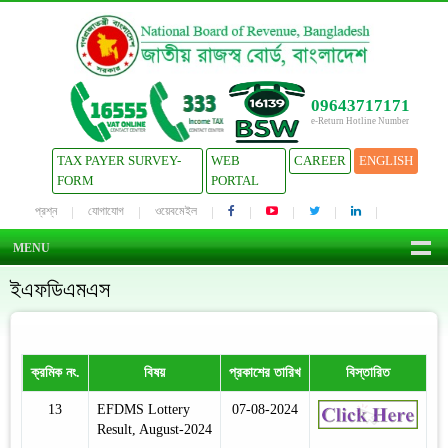
09643717171
e-Return Hotline Number
TAX PAYER SURVEY-
WEB
CAREER
ENGLISH
FORM
PORTAL
প্রশ্ন
যোগাযোগ
ওয়েবমেইল
MENU
ইএফডিএমএস
ক্রমিক নং.
বিষয়
প্রকাশের তারিখ
বিস্তারিত
13
EFDMS Lottery
07-08-2024
Result, August-2024