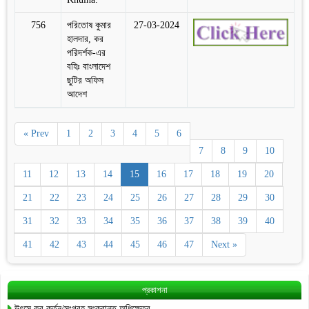
756
পরিতোষ কুমার
27-03-2024
হালদার, কর
পরিদর্শক-এর
বহিঃ বাংলাদেশ
ছুটির অফিস
আদেশ
« Prev
1
2
3
4
5
6
7
8
9
10
11
12
13
14
15
16
17
18
19
20
21
22
23
24
25
26
27
28
29
30
31
32
33
34
35
36
37
38
39
40
41
42
43
44
45
46
47
Next »
প্রকাশনা
উৎসে কর কর্তন/সংগ্রহ সংক্রান্ত অধিক্ষেত্র…