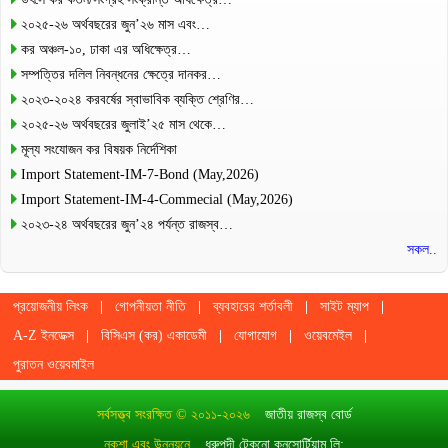
২০২৫-২৬ অর্থবছরের জুন’২৬ মাস এবং…
কর অঞ্চল-১০, ঢাকা এর অধিক্ষেত্র…
সম্পত্তির দলিল নিবন্ধনের ক্ষেত্রে দানকর…
২০২৩-২০২৪ করবর্ষের স্বাভাবিক ব্যক্তি শ্রেণির…
২০২৫-২৬ অর্থবছরের জুলাই’২৫ মাস থেকে…
মূল্য সংযোজন কর বিষয়ক নির্দেশিকা
Import Statement-IM-7-Bond (May,2026)
Import Statement-IM-4-Commecial (May,2026)
২০২৩-২৪ অর্থবছরের জুন’২৪ পর্যন্ত রাজস্ব…
সকল..
প্রয়োজনীয় লিংক
গোপনীয়তা নীতি
ব্যবহারের শর্তাবলী
সাইট ম্যাপ
A-Z ইনডেক্স
বিসিএস (কর) একাডেমী
যোগাযোগ
ওয়েবমেইল
পুরাতন ওয়েবমাইল
সর্বসত্ত্ব সংরক্ষিত © ২০১১-২০২৬
জাতীয় রাজস্ব বোর্ড
নকশা এবং উন্নয়নে
ধ্রুপদী টেকনো কনসোর্টিয়াম লি: