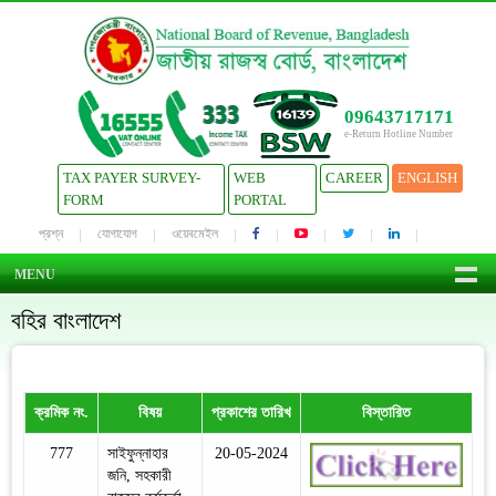
09643717171
e-Return Hotline Number
TAX PAYER SURVEY-
WEB
CAREER
ENGLISH
FORM
PORTAL
প্রশ্ন
যোগাযোগ
ওয়েবমেইল
MENU
বহির বাংলাদেশ
ক্রমিক নং.
বিষয়
প্রকাশের তারিখ
বিস্তারিত
777
সাইফুন্নাহার
20-05-2024
জনি, সহকারী