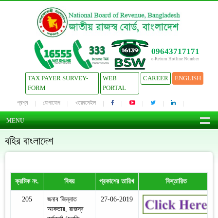
09643717171
e-Return Hotline Number
TAX PAYER SURVEY-
WEB
CAREER
ENGLISH
FORM
PORTAL
প্রশ্ন
যোগাযোগ
ওয়েবমেইল
MENU
বহির বাংলাদেশ
ক্রমিক নং.
বিষয়
প্রকাশের তারিখ
বিস্তারিত
205
জনাব জিন্নাত
27-06-2019
আকতার, রাজস্ব