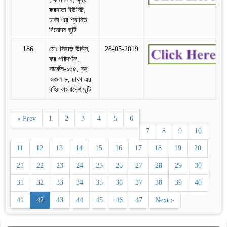
করদাতা ইউনিট,
ঢাকা এর শ্রান্তি
বিনোদন ছুটি
186
মোঃ সিরাজ উদ্দিন,
28-05-2019
কর পরিদর্শক,
সার্কেল-১৫৫, কর
অঞ্চল-৮, ঢাকা এর
বহিঃ বাংলাদেশ ছুটি
« Prev
1
2
3
4
5
6
7
8
9
10
11
12
13
14
15
16
17
18
19
20
21
22
23
24
25
26
27
28
29
30
31
32
33
34
35
36
37
38
39
40
41
42
43
44
45
46
47
Next »