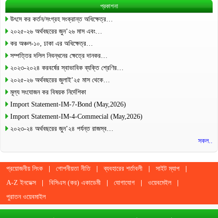
প্রকাশনা
উৎসে কর কর্তন/সংগ্রহ সংক্রান্ত অধিক্ষেত্র…
২০২৫-২৬ অর্থবছরের জুন’২৬ মাস এবং…
কর অঞ্চল-১০, ঢাকা এর অধিক্ষেত্র…
সম্পত্তির দলিল নিবন্ধনের ক্ষেত্রে দানকর…
২০২৩-২০২৪ করবর্ষের স্বাভাবিক ব্যক্তি শ্রেণির…
২০২৫-২৬ অর্থবছরের জুলাই’২৫ মাস থেকে…
মূল্য সংযোজন কর বিষয়ক নির্দেশিকা
Import Statement-IM-7-Bond (May,2026)
Import Statement-IM-4-Commecial (May,2026)
২০২৩-২৪ অর্থবছরের জুন’২৪ পর্যন্ত রাজস্ব…
সকল..
প্রয়োজনীয় লিংক
গোপনীয়তা নীতি
ব্যবহারের শর্তাবলী
সাইট ম্যাপ
A-Z ইনডেক্স
বিসিএস (কর) একাডেমী
যোগাযোগ
ওয়েবমেইল
পুরাতন ওয়েবমাইল