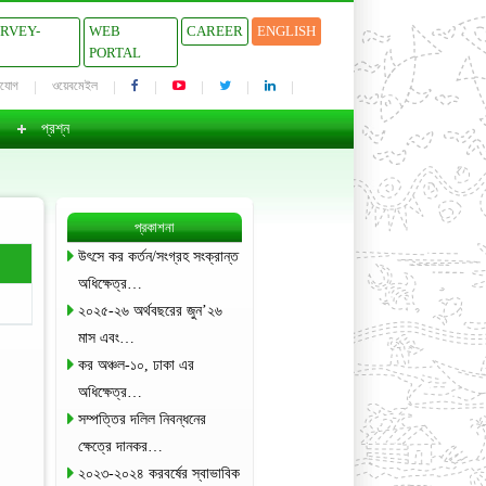
URVEY-
WEB
CAREER
ENGLISH
PORTAL
াযোগ
ওয়েবমেইল
প্রশ্ন
প্রকাশনা
উৎসে কর কর্তন/সংগ্রহ সংক্রান্ত
অধিক্ষেত্র…
২০২৫-২৬ অর্থবছরের জুন’২৬
মাস এবং…
কর অঞ্চল-১০, ঢাকা এর
অধিক্ষেত্র…
সম্পত্তির দলিল নিবন্ধনের
ক্ষেত্রে দানকর…
২০২৩-২০২৪ করবর্ষের স্বাভাবিক