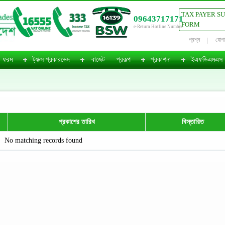
TAX PAYER S
09643717171
FORM
e-Return Hotline Number
প্রশ্ন
যোগ
ফরম
ট্যাক্স প্রকারভেদ
বাজেট
প্রকল্প
প্রকাশনা
ইএফডিএমএস
প্রকাশের তারিখ
বিস্তারিত
No matching records found