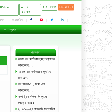
URVEY-
WEB
CAREER
ENGLISH
PORTAL
াযোগ
ওয়েবমেইল
প্রশ্ন
প্রকাশনা
উৎসে কর কর্তন/সংগ্রহ সংক্রান্ত
অধিক্ষেত্র…
২০২৫-২৬ অর্থবছরের জুন’২৬
মাস এবং…
কর অঞ্চল-১০, ঢাকা এর
অধিক্ষেত্র…
সম্পত্তির দলিল নিবন্ধনের
ক্ষেত্রে দানকর…
২০২৩-২০২৪ করবর্ষের স্বাভাবিক