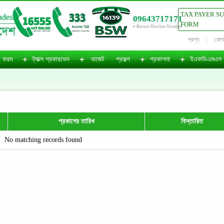
TAX PAYER S
09643717171
FORM
e-Return Hotline Number
প্রশ্ন
যোগ
ফরম
ট্যাক্স প্রকারভেদ
বাজেট
প্রকল্প
প্রকাশনা
ইএফডিএমএস
প্রকাশের তারিখ
বিস্তারিত
No matching records found