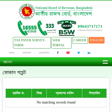
09643717171
e-Return Hotline Number
TAX PAYER SURVEY-
WEB
CAREER
ENGLISH
FORM
PORTAL
প্রশ্ন
যোগাযোগ
ওয়েবমেইল
MENU
ফোকাল পয়েন্ট
ক্রমিক নং.
বিষয়
প্রকাশের তারিখ
বিস্তারিত
No matching records found