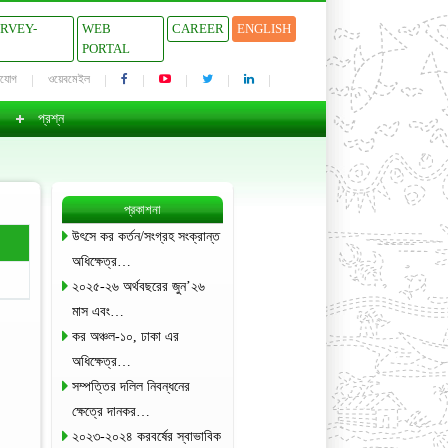
URVEY-
WEB
CAREER
ENGLISH
PORTAL
াযোগ
ওয়েবমেইল
প্রশ্ন
প্রকাশনা
উৎসে কর কর্তন/সংগ্রহ সংক্রান্ত
অধিক্ষেত্র…
২০২৫-২৬ অর্থবছরের জুন’২৬
মাস এবং…
কর অঞ্চল-১০, ঢাকা এর
অধিক্ষেত্র…
সম্পত্তির দলিল নিবন্ধনের
ক্ষেত্রে দানকর…
২০২৩-২০২৪ করবর্ষের স্বাভাবিক