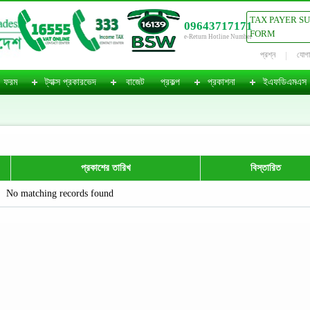
TAX PAYER S
09643717171
FORM
e-Return Hotline Number
প্রশ্ন
যোগ
ফরম
ট্যাক্স প্রকারভেদ
বাজেট
প্রকল্প
প্রকাশনা
ইএফডিএমএস
প্রকাশের তারিখ
বিস্তারিত
No matching records found