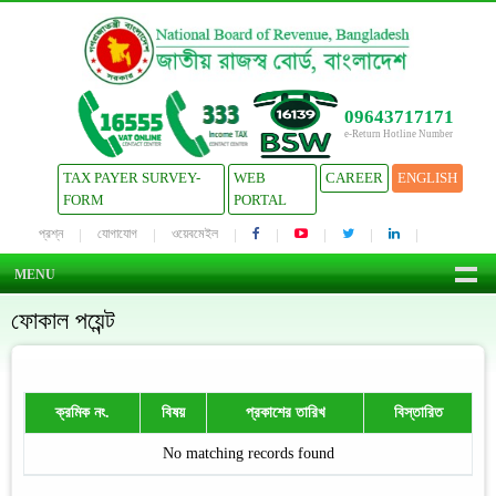
09643717171
e-Return Hotline Number
TAX PAYER SURVEY-
WEB
CAREER
ENGLISH
FORM
PORTAL
প্রশ্ন
যোগাযোগ
ওয়েবমেইল
MENU
ফোকাল পয়েন্ট
ক্রমিক নং.
বিষয়
প্রকাশের তারিখ
বিস্তারিত
No matching records found