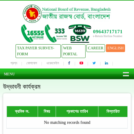
09643717171
e-Return Hotline Number
TAX PAYER SURVEY-
WEB
CAREER
ENGLISH
FORM
PORTAL
প্রশ্ন
যোগাযোগ
ওয়েবমেইল
MENU
উদ্ভাবনী কার্যক্রম
ক্রমিক নং.
বিষয়
প্রকাশের তারিখ
বিস্তারিত
No matching records found