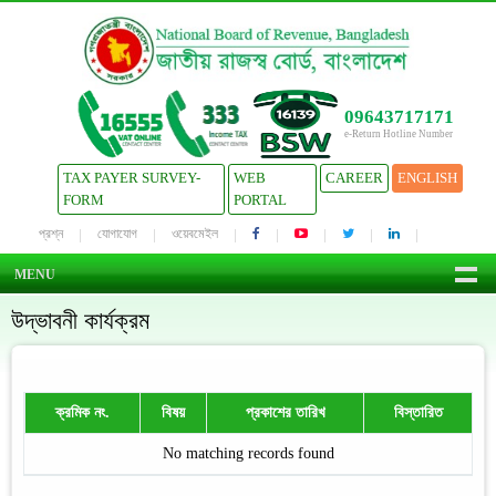
09643717171
e-Return Hotline Number
TAX PAYER SURVEY-
WEB
CAREER
ENGLISH
FORM
PORTAL
প্রশ্ন
যোগাযোগ
ওয়েবমেইল
MENU
উদ্ভাবনী কার্যক্রম
ক্রমিক নং.
বিষয়
প্রকাশের তারিখ
বিস্তারিত
No matching records found