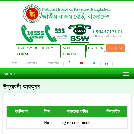
09643717171
e-Return Hotline Number
TAX PAYER SURVEY-
WEB
CAREER
ENGLISH
FORM
PORTAL
প্রশ্ন
যোগাযোগ
ওয়েবমেইল
MENU
উদ্ভাবনী কার্যক্রম
ক্রমিক নং.
বিষয়
প্রকাশের তারিখ
বিস্তারিত
No matching records found