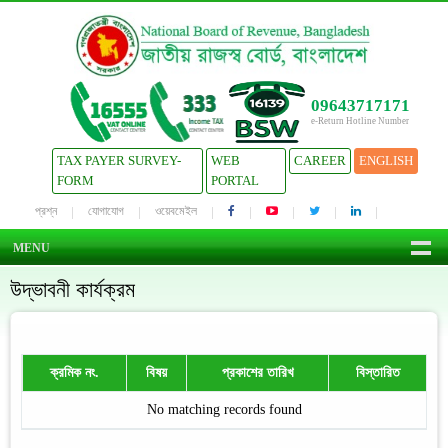
09643717171
e-Return Hotline Number
TAX PAYER SURVEY-
WEB
CAREER
ENGLISH
FORM
PORTAL
প্রশ্ন
যোগাযোগ
ওয়েবমেইল
MENU
উদ্ভাবনী কার্যক্রম
ক্রমিক নং.
বিষয়
প্রকাশের তারিখ
বিস্তারিত
No matching records found