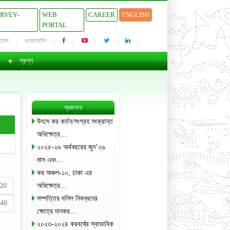
URVEY-
WEB
CAREER
ENGLISH
PORTAL
াযোগ
ওয়েবমেইল
প্রশ্ন
প্রকাশনা
উৎসে কর কর্তন/সংগ্রহ সংক্রান্ত
অধিক্ষেত্র…
২০২৫-২৬ অর্থবছরের জুন’২৬
মাস এবং…
কর অঞ্চল-১০, ঢাকা এর
20
অধিক্ষেত্র…
সম্পত্তির দলিল নিবন্ধনের
40
ক্ষেত্রে দানকর…
২০২৩-২০২৪ করবর্ষের স্বাভাবিক