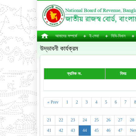
আমাদের সম্পর্কে
ই-সেবা
বিধি-বিধান
উদ্ভাবনী কার্যক্রম
ক্রমিক নং.
বিষয়
« Prev
1
2
3
4
5
6
7
21
22
23
24
25
26
27
28
41
42
43
44
45
46
47
Nex