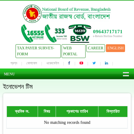
09643717171
e-Return Hotline Number
TAX PAYER SURVEY-
WEB
CAREER
ENGLISH
FORM
PORTAL
প্রশ্ন
যোগাযোগ
ওয়েবমেইল
MENU
ইনোভেশন টিম
ক্রমিক নং.
বিষয়
প্রকাশের তারিখ
বিস্তারিত
No matching records found