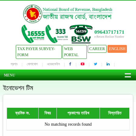
09643717171
e-Return Hotline Number
TAX PAYER SURVEY-
WEB
CAREER
ENGLISH
FORM
PORTAL
প্রশ্ন
যোগাযোগ
ওয়েবমেইল
MENU
ইনোভেশন টিম
ক্রমিক নং.
বিষয়
প্রকাশের তারিখ
বিস্তারিত
No matching records found