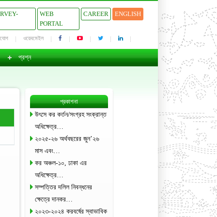
URVEY-
WEB
CAREER
ENGLISH
PORTAL
াযোগ
ওয়েবমেইল
প্রশ্ন
প্রকাশনা
উৎসে কর কর্তন/সংগ্রহ সংক্রান্ত
অধিক্ষেত্র…
২০২৫-২৬ অর্থবছরের জুন’২৬
মাস এবং…
কর অঞ্চল-১০, ঢাকা এর
অধিক্ষেত্র…
সম্পত্তির দলিল নিবন্ধনের
ক্ষেত্রে দানকর…
২০২৩-২০২৪ করবর্ষের স্বাভাবিক