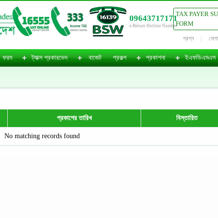
TAX PAYER S
09643717171
FORM
e-Return Hotline Number
প্রশ্ন
যোগ
ফরম
ট্যাক্স প্রকারভেদ
বাজেট
প্রকল্প
প্রকাশনা
ইএফডিএমএস
প্রকাশের তারিখ
বিস্তারিত
No matching records found