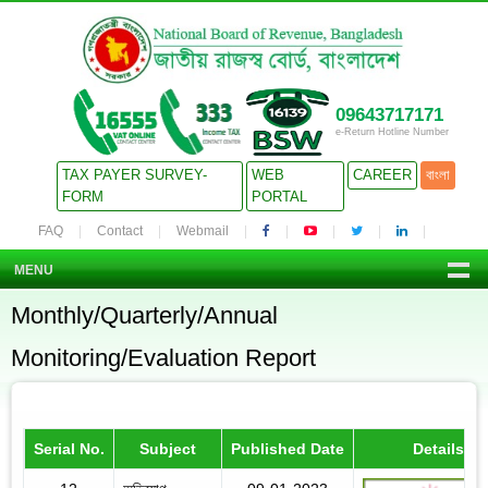
09643717171
e-Return Hotline Number
TAX PAYER SURVEY-
WEB
CAREER
বাংলা
FORM
PORTAL
FAQ
Contact
Webmail
MENU
Monthly/Quarterly/Annual
Monitoring/Evaluation Report
Serial No.
Subject
Published Date
Details