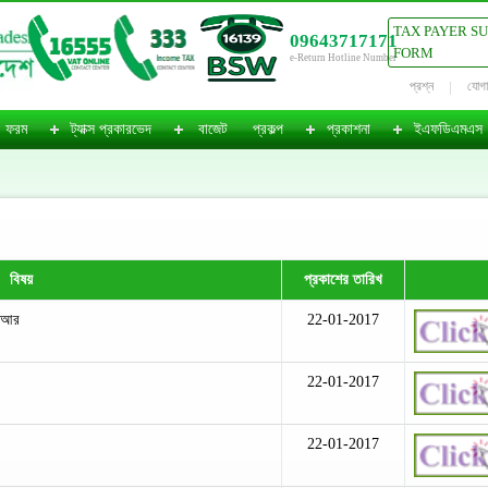
TAX PAYER S
09643717171
FORM
e-Return Hotline Number
প্রশ্ন
যোগ
ফরম
ট্যাক্স প্রকারভেদ
বাজেট
প্রকল্প
প্রকাশনা
ইএফডিএমএস
বিষয়
প্রকাশের তারিখ
বিআর
22-01-2017
22-01-2017
22-01-2017