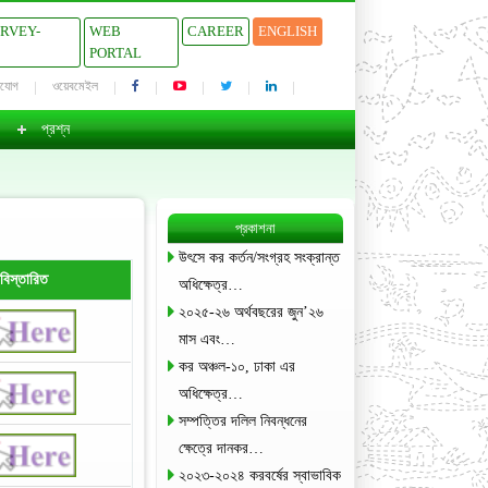
URVEY-
WEB
CAREER
ENGLISH
PORTAL
াযোগ
ওয়েবমেইল
প্রশ্ন
প্রকাশনা
উৎসে কর কর্তন/সংগ্রহ সংক্রান্ত
বিস্তারিত
অধিক্ষেত্র…
২০২৫-২৬ অর্থবছরের জুন’২৬
মাস এবং…
কর অঞ্চল-১০, ঢাকা এর
অধিক্ষেত্র…
সম্পত্তির দলিল নিবন্ধনের
ক্ষেত্রে দানকর…
২০২৩-২০২৪ করবর্ষের স্বাভাবিক