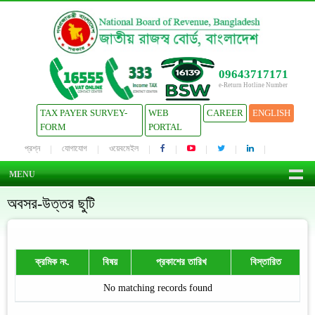
09643717171
e-Return Hotline Number
TAX PAYER SURVEY-
WEB
CAREER
ENGLISH
FORM
PORTAL
প্রশ্ন
যোগাযোগ
ওয়েবমেইল
MENU
অবসর-উত্তর ছুটি
ক্রমিক নং.
বিষয়
প্রকাশের তারিখ
বিস্তারিত
No matching records found