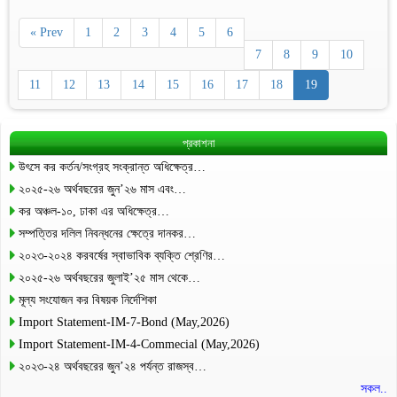
« Prev
1
2
3
4
5
6
7
8
9
10
11
12
13
14
15
16
17
18
19
প্রকাশনা
উৎসে কর কর্তন/সংগ্রহ সংক্রান্ত অধিক্ষেত্র…
২০২৫-২৬ অর্থবছরের জুন’২৬ মাস এবং…
কর অঞ্চল-১০, ঢাকা এর অধিক্ষেত্র…
সম্পত্তির দলিল নিবন্ধনের ক্ষেত্রে দানকর…
২০২৩-২০২৪ করবর্ষের স্বাভাবিক ব্যক্তি শ্রেণির…
২০২৫-২৬ অর্থবছরের জুলাই’২৫ মাস থেকে…
মূল্য সংযোজন কর বিষয়ক নির্দেশিকা
Import Statement-IM-7-Bond (May,2026)
Import Statement-IM-4-Commecial (May,2026)
২০২৩-২৪ অর্থবছরের জুন’২৪ পর্যন্ত রাজস্ব…
সকল..