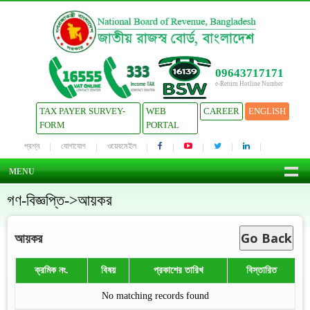
09643717171
e-Return Hotline Number
TAX PAYER SURVEY-
WEB
CAREER
ENGLISH
FORM
PORTAL
প্রশ্ন
যোগাযোগ
ওয়েবমেইল
MENU
গণ-বিজ্ঞপ্তি->আয়কর
Go Back
আয়কর
ক্রমিক নং.
বিষয়
প্রকাশের তারিখ
বিস্তারিত
No matching records found