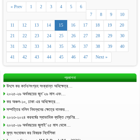
« Prev
1
2
3
4
5
6
7
8
9
10
11
12
13
14
15
16
17
18
19
20
21
22
23
24
25
26
27
28
29
30
31
32
33
34
35
36
37
38
39
40
41
42
43
44
45
46
47
Next »
প্রকাশনা
উৎসে কর কর্তন/সংগ্রহ সংক্রান্ত অধিক্ষেত্র…
২০২৫-২৬ অর্থবছরের জুন’২৬ মাস এবং…
কর অঞ্চল-১০, ঢাকা এর অধিক্ষেত্র…
সম্পত্তির দলিল নিবন্ধনের ক্ষেত্রে দানকর…
২০২৩-২০২৪ করবর্ষের স্বাভাবিক ব্যক্তি শ্রেণির…
২০২৫-২৬ অর্থবছরের জুলাই’২৫ মাস থেকে…
মূল্য সংযোজন কর বিষয়ক নির্দেশিকা