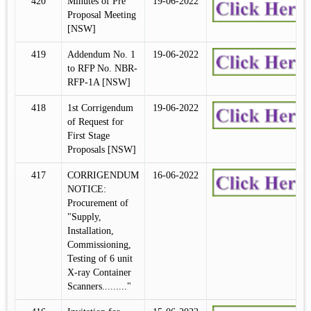
420
Minutes of Pre
19-06-2022
Proposal Meeting
[NSW]
419
Addendum No. 1
19-06-2022
to RFP No. NBR-
RFP-1A [NSW]
418
1st Corrigendum
19-06-2022
of Request for
First Stage
Proposals [NSW]
417
CORRIGENDUM
16-06-2022
NOTICE:
Procurement of
"Supply,
Installation,
Commissioning,
Testing of 6 unit
X-ray Container
Scanners........."