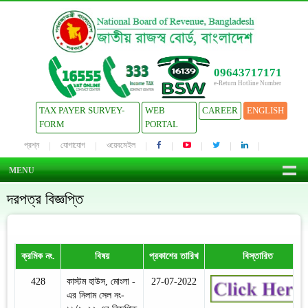
09643717171
e-Return Hotline Number
TAX PAYER SURVEY-
WEB
CAREER
ENGLISH
FORM
PORTAL
প্রশ্ন
যোগাযোগ
ওয়েবমেইল
MENU
দরপত্র বিজ্ঞপ্তি
ক্রমিক নং.
বিষয়
প্রকাশের তারিখ
বিস্তারিত
428
কাস্টম হাউস, মোংলা -
27-07-2022
এর নিলাম সেল নং-