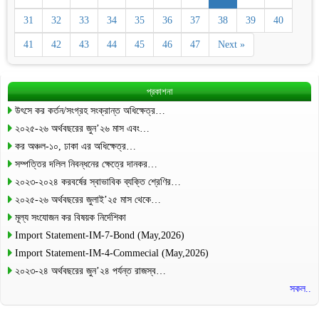
31
32
33
34
35
36
37
38
39
40
41
42
43
44
45
46
47
Next »
প্রকাশনা
উৎসে কর কর্তন/সংগ্রহ সংক্রান্ত অধিক্ষেত্র…
২০২৫-২৬ অর্থবছরের জুন’২৬ মাস এবং…
কর অঞ্চল-১০, ঢাকা এর অধিক্ষেত্র…
সম্পত্তির দলিল নিবন্ধনের ক্ষেত্রে দানকর…
২০২৩-২০২৪ করবর্ষের স্বাভাবিক ব্যক্তি শ্রেণির…
২০২৫-২৬ অর্থবছরের জুলাই’২৫ মাস থেকে…
মূল্য সংযোজন কর বিষয়ক নির্দেশিকা
Import Statement-IM-7-Bond (May,2026)
Import Statement-IM-4-Commecial (May,2026)
২০২৩-২৪ অর্থবছরের জুন’২৪ পর্যন্ত রাজস্ব…
সকল..