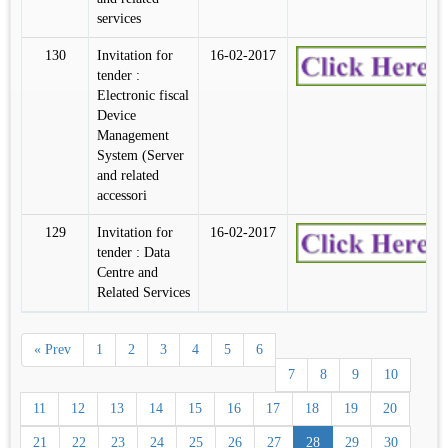
services
130
Invitation for
16-02-2017
tender :
Electronic fiscal
Device
Management
System (Server
and related
accessori
129
Invitation for
16-02-2017
tender : Data
Centre and
Related Services
« Prev
1
2
3
4
5
6
7
8
9
10
11
12
13
14
15
16
17
18
19
20
21
22
23
24
25
26
27
28
29
30