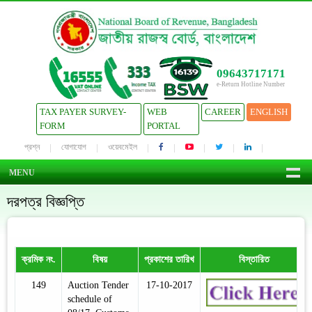
09643717171
e-Return Hotline Number
TAX PAYER SURVEY-
WEB
CAREER
ENGLISH
FORM
PORTAL
প্রশ্ন
যোগাযোগ
ওয়েবমেইল
MENU
দরপত্র বিজ্ঞপ্তি
ক্রমিক নং.
বিষয়
প্রকাশের তারিখ
বিস্তারিত
149
Auction Tender
17-10-2017
schedule of