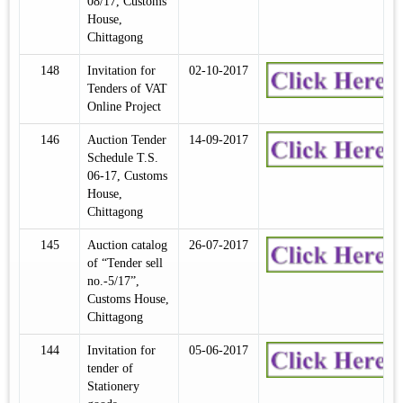
08/17, Customs
House,
Chittagong
148
Invitation for
02-10-2017
Tenders of VAT
Online Project
146
Auction Tender
14-09-2017
Schedule T.S.
06-17, Customs
House,
Chittagong
145
Auction catalog
26-07-2017
of “Tender sell
no.-5/17”,
Customs House,
Chittagong
144
Invitation for
05-06-2017
tender of
Stationery