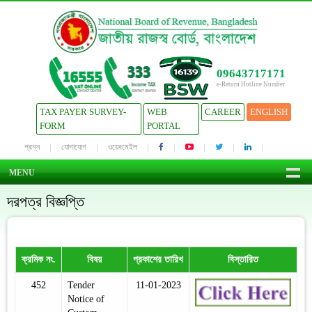
09643717171
e-Return Hotline Number
TAX PAYER SURVEY-
WEB
CAREER
ENGLISH
FORM
PORTAL
প্রশ্ন
যোগাযোগ
ওয়েবমেইল
MENU
দরপত্র বিজ্ঞপ্তি
ক্রমিক নং.
বিষয়
প্রকাশের তারিখ
বিস্তারিত
452
Tender
11-01-2023
Notice of