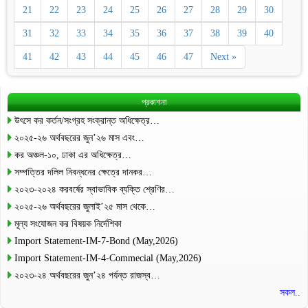
21
22
23
24
25
26
27
28
29
30
31
32
33
34
35
36
37
38
39
40
41
42
43
44
45
46
47
Next »
প্রকাশনা
উৎসে কর কর্তন/সংগ্রহ সংক্রান্ত অধিক্ষেত্র…
২০২৫-২৬ অর্থবছরের জুন’২৬ মাস এবং…
কর অঞ্চল-১০, ঢাকা এর অধিক্ষেত্র…
সম্পত্তির দলিল নিবন্ধনের ক্ষেত্রে দানকর…
২০২৩-২০২৪ করবর্ষের স্বাভাবিক ব্যক্তি শ্রেণির…
২০২৫-২৬ অর্থবছরের জুলাই’২৫ মাস থেকে…
মূল্য সংযোজন কর বিষয়ক নির্দেশিকা
Import Statement-IM-7-Bond (May,2026)
Import Statement-IM-4-Commecial (May,2026)
২০২৩-২৪ অর্থবছরের জুন’২৪ পর্যন্ত রাজস্ব…
সকল..