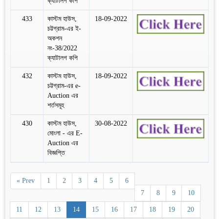
ক্যাটালগ কপি
433
কাস্টম হাউস,
18-09-2022
চট্টগ্রাম-এর ই-
অকশন
নং-38/2022
ক্যাটালগ কপি
432
কাস্টম হাউস,
18-09-2022
চট্টগ্রাম-এর e-
Auction এর
শর্তসমূহ
430
কাস্টম হাউস,
30-08-2022
মোংলা - এর E-
Auction এর
বিজ্ঞপ্তি
« Prev
1
2
3
4
5
6
7
8
9
10
11
12
13
14
15
16
17
18
19
20