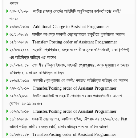
পদায়ন।
২৩/০৭/২০২০ জাতীয় রাজস্ব বোর্ডের আইসিটি অনুবিভাগের কর্মকর্তাগণের বদলী/
পদায়ন।
০৯/০৬/২০২০ Additional Charge to Assistant Programmer
৩১/১০/২০১৯ সাময়িক বরখাস্ত সহকারী প্রোগ্রামারের চাকুরীতে পুণর্বহালের আদেশ
১৫/১০/২০১৯ Transfer/ Posting order of Assistant Programmer
২১/০৭/২০১৯ সহকারী প্রোগ্রামার, শুল্ক আবগারী ও মূসক কমিশনারেট, ঢাকা (দক্ষিণ)
এর অতিরিক্ত দায়িত্ব এর আদেশ
১৮/০৭/২০১৯ মোঃ মীর রফিকুল ইসলাম, সহকারী প্রোগ্রামার, শুল্ক মুল্যায়ন ও তদন্ত
অধিদপ্তর, ঢাকা এর অতিরিক্ত দায়িত্ব
০৮/০৪/২০১৯ সহকারী প্রোগ্রামার এর বদলী/ পদায়ন/ অতিরিক্ত দায়িত্ব এর আদেশ
২৭/০৩/২০১৯ Transfer/Posting order of Assistant Programmer
১৫/১১/২০১৮ সিস্টেম এনালিস্ট ও সহকারী প্রোগ্রামার এর পদায়ন/বদলীর আদেশ
(তারিখ: ১৫.১১.২০১৮)
০৫/০৯/২০১৮ Transfer/Posting order of Assistant Programmer
১১/০৬/২০১৮ সহকারী প্রোগ্রামার, কাস্টমস হাউস, চট্টগ্রাম এর ১২/০৬/২০১৮ খ্রিঃ
তারিখ পর্যন্ত জাতীয় রাজস্ব বোর্ড, ঢাকায় দায়িত্ব পালনের অফিস আদেশ
২১/০৫/২০১৮ Transfer/Posting order of Assistant Programmer