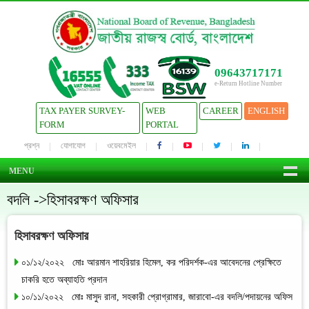
09643717171
e-Return Hotline Number
TAX PAYER SURVEY-
WEB
CAREER
ENGLISH
FORM
PORTAL
প্রশ্ন
যোগাযোগ
ওয়েবমেইল
MENU
বদলি ->হিসাবরক্ষণ অফিসার
হিসাবরক্ষণ অফিসার
০১/১২/২০২২ মোঃ আরমান শাহরিয়ার হিমেল, কর পরিদর্শক-এর আবেদনের প্রেক্ষিতে
চাকরি হতে অব্যাহতি প্রদান
১০/১১/২০২২ মোঃ মাসুদ রানা, সহকারী প্রোগ্রামার, জারাবো-এর বদলি/পদায়নের অফিস