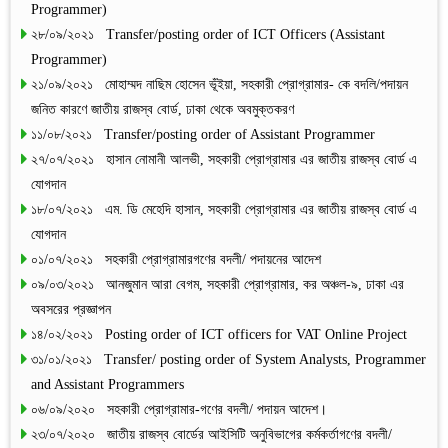
Programmer)
২৮/০৯/২০২১ Transfer/posting order of ICT Officers (Assistant
Programmer)
২১/০৯/২০২১ মোহাম্মদ নাছিম হোসেন ভূঁইয়া, সহকারী প্রোগ্রামার- কে বদলি/পদায়ন
জনিত কারণে জাতীয় রাজস্ব বোর্ড, ঢাকা থেকে অবমুক্তকরণ
১১/০৮/২০২১ Transfer/posting order of Assistant Programmer
২৭/০৭/২০২১ হাসান নোমানী আলভী, সহকারী প্রোগ্রামার এর জাতীয় রাজস্ব বোর্ড এ
যোগদান
১৮/০৭/২০২১ এম. ডি মেহেদি হাসান, সহকারী প্রোগ্রামার এর জাতীয় রাজস্ব বোর্ড এ
যোগদান
০১/০৭/২০২১ সহকারী প্রোগ্রামারগণের বদলী/ পদায়নের আদেশ
০৯/০৩/২০২১ আনজুমান আরা বেগম, সহকারী প্রোগ্রামার, কর অঞ্চল-৯, ঢাকা এর
অবসরের প্রজ্ঞাপন
১৪/০২/২০২১ Posting order of ICT officers for VAT Online Project
৩১/০১/২০২১ Transfer/ posting order of System Analysts, Programmer
and Assistant Programmers
০৬/০৯/২০২০ সহকারী প্রোগ্রামার-গণের বদলী/ পদায়ন আদেশ।
২৩/০৭/২০২০ জাতীয় রাজস্ব বোর্ডের আইসিটি অনুবিভাগের কর্মকর্তাগণের বদলী/