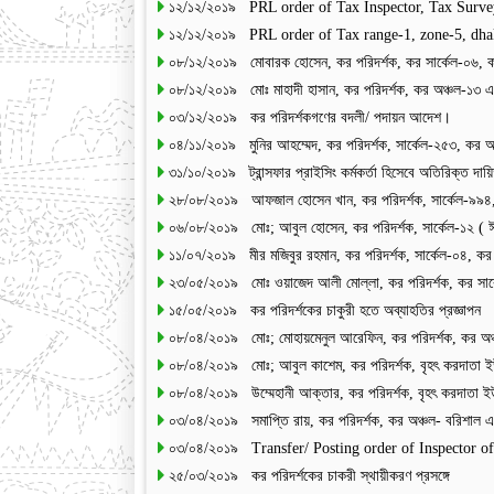
১২/১২/২০১৯ PRL order of Tax Inspector, Tax Survey
১২/১২/২০১৯ PRL order of Tax range-1, zone-5, dha
০৮/১২/২০১৯ মোবারক হোসেন, কর পরিদর্শক, কর সার্কেল-০৬, কর 
০৮/১২/২০১৯ মোঃ মাহাদী হাসান, কর পরিদর্শক, কর অঞ্চল-১৩ এর 
০৩/১২/২০১৯ কর পরিদর্শকগণের বদলী/ পদায়ন আদেশ।
০৪/১১/২০১৯ মুনির আহম্মেদ, কর পরিদর্শক, সার্কেল-২৫৩, কর অঞ
৩১/১০/২০১৯ ট্রান্সফার প্রাইসিং কর্মকর্তা হিসেবে অতিরিক্ত দায়ি
২৮/০৮/২০১৯ আফজাল হোসেন খান, কর পরিদর্শক, সার্কেল-৯৯৪, 
০৬/০৮/২০১৯ মোঃ; আবুল হোসেন, কর পরিদর্শক, সার্কেল-১২ ( ঈশ
১১/০৭/২০১৯ মীর মজিবুর রহমান, কর পরিদর্শক, সার্কেল-০৪, কর অ
২৩/০৫/২০১৯ মোঃ ওয়াজেদ আলী মোল্লা, কর পরিদর্শক, কর সার্ক
১৫/০৫/২০১৯ কর পরিদর্শকের চাকুরী হতে অব্যাহতির প্রজ্ঞাপন
০৮/০৪/২০১৯ মোঃ; মোহায়মেনুল আরেফিন, কর পরিদর্শক, কর অঞ্চল
০৮/০৪/২০১৯ মোঃ; আবুল কাশেম, কর পরিদর্শক, বৃহৎ করদাতা ইউন
০৮/০৪/২০১৯ উম্মেহানী আক্তার, কর পরিদর্শক, বৃহৎ করদাতা ইউন
০৩/০৪/২০১৯ সমাপ্তি রায়, কর পরিদর্শক, কর অঞ্চল- বরিশাল এর 
০৩/০৪/২০১৯ Transfer/ Posting order of Inspector o
২৫/০৩/২০১৯ কর পরিদর্শকের চাকরী স্থায়ীকরণ প্রসঙ্গে