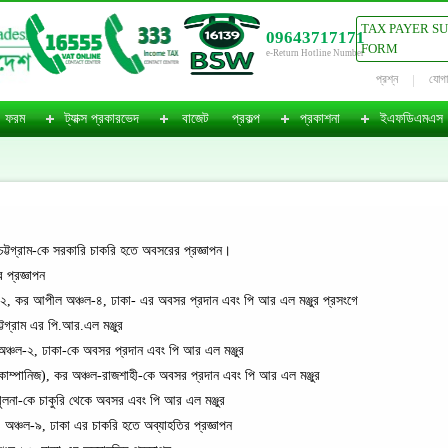
TAX PAYER S
09643717171
FORM
e-Return Hotline Number
প্রশ্ন
যোগ
ফরম
ট্যাক্স প্রকারভেদ
বাজেট
প্রকল্প
প্রকাশনা
ইএফডিএমএস
্টগ্রাম-কে সরকারি চাকরি হতে অবসরের প্রজ্ঞাপন।
প্রজ্ঞাপন
, কর আপীল অঞ্চল-৪, ঢাকা- এর অবসর প্রদান এবং পি আর এল মঞ্জুর প্রসংগে
টগ্রাম এর পি.আর.এল মঞ্জুর
অঞ্চল-২, ঢাকা-কে অবসর প্রদান এবং পি আর এল মঞ্জুর
োম্পানিজ), কর অঞ্চল-রাজশাহী-কে অবসর প্রদান এবং পি আর এল মঞ্জুর
লনা-কে চাকুরি থেকে অবসর এবং পি আর এল মঞ্জুর
অঞ্চল-৯, ঢাকা এর চাকরি হতে অব্যাহতির প্রজ্ঞাপন