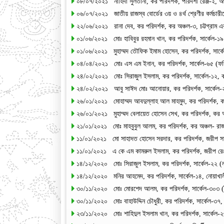
০৮/০৭/২০২১ নাহিদা সুলতানা, কর পরিদর্শক, পরিদর্শী রেঞ্জ-২, অঞ
০৬/০৭/২০২১ জাতীয় রাজস্ব বোর্ডের ৩য় ও ৪র্থ শ্রেণীর কর্মচা
২২/০৬/২০২১ রানা দেব, কর পরিদর্শক, কর অঞ্চল-৩, চট্টগ্রাম এর
০১/০৬/২০২১ মোঃ হাবিবুর রহমান খান, কর পরিদর্শক, সার্কেল-১৯ 
০১/০৬/২০২১ মুহাম্মদ তৌফিক ইমাম হোসেন, কর পরিদর্শক, সার্ক
০৪/০৪/২০২১ মোঃ এস এম ইনান, কর পরিদর্শক, সার্কেল-৬৫ (ফরি
২৪/০২/২০২১ মোঃ সিরাজুল ইসলাম, কর পরিদর্শক, সার্কেল-১২, কর 
২৪/০২/২০২১ আবু সাঈদ মোঃ আনোয়ার, কর পরিদর্শক, সার্কেল-২১
২৬/০১/২০২১ মোহাম্মদ আবদুল্লাহ আল মাহমুদ, কর পরিদর্শক, ক
২৬/০১/২০২১ মুহাম্মদ বেলায়েত হোসেন সেখ, কর পরিদর্শক, কর অ
২১/০১/২০২১ মোঃ মাহবুবুল আলম, কর পরিদর্শক, কর অঞ্চল- রাজ
১১/০১/২০২১ মো সাহাদত হোসেন সরদার, কর পরিদর্শক, জরীপ সার্
১১/০১/২০২১ এ কে এম কামরুল ইসলাম, কর পরিদর্শক, জরীপ রেঞ্জ-
১৪/১২/২০২০ মোঃ সিরাজুল ইসলাম, কর পরিদর্শক, সার্কেল-২২ (
১৪/১২/২০২০ মনির আহমেদ, কর পরিদর্শক, সার্কেল-১৪, নোয়াখাল
৩০/১১/২০২০ মোঃ মোরশেদ আলম, কর পরিদর্শক, সার্কেল-৩০৩ (ব
৩০/১১/২০২০ মোঃ বাহাউদ্দিন চৌধুরী, কর পরিদর্শক, সার্কেল-৩৭, 
২৩/১১/২০২০ মোঃ শাহিদুল ইসলাম খান, কর পরিদর্শক, সার্কেল-২