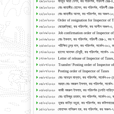
২৯/১০/২০২০ মাহবুব আরা বেগম, কর পরিদর্শক, পরিদর্শী রেঞ্জ-৪,
২৯/১০/২০২০ মোঃ জাহাঙ্গীর হোসেন, কর পরিদর্শক, পরিদর্শী রেঞ্
২২/১০/২০২০ মোঃ জাহাঙ্গীর আলম, কর পরিদর্শক, কর অঞ্চল-১০, ঢ
১২/১০/২০২০ Order of resignation for Inspector of T
০৬/১০/২০২০ মেহেরুন্নিছা, কর পরিদর্শক, কর আপীল অঞ্চল-৩, 
২৮/০৯/২০২০ Job confirmation order of Inspector of
১০/০৯/২০২০ মোঃ ইকবাল, কর পরিদর্শক, পরিদর্শী রেঞ্জ-১, কর অ
২৩/০৮/২০২০ পরীক্ষিত চন্দ্র দাস, কর পরিদর্শক, সার্কেল-৩০১, 
১৭/০৮/২০২০ ছালেহ আহম্মদ চৌধুরী, কর পরিদর্শক, সার্কেল- ০৯
১৭/০৮/২০২০ Letter of release of Inspector of Taxes
২৩/০৭/২০২০ Transfer/ Posting order of Inspector o
১৬/০৭/২০২০ Posting order of Inspector of Taxes
০৬/০৭/২০২০ মোঃ আবদুল মান্নান, কর পরিদর্শক, সার্কেল-৮৮ (চক
০৬/০৭/২০২০ মরহুম মোঃ নজরুল ইসলাম, কর পরিদর্শক, সার্কেল- ৮৩, 
০৩/০৩/২০২০ কাজী নজরুল ইসলাম, কর পরিদর্শক (চলতি দায়িত্ব), 
০৫/০২/২০২০ মোঃ হাফিজুর রহমান, কর পরিদর্শক, সার্কেল-৩৩, কর 
০৫/০২/২০২০ তুষার কান্তি বড়ুয়া, কর পরিদর্শক, কর কমিশনারের কা
১৫/০১/২০২০ মোহাম্মদ নাসিরুল হক, কর পরিদর্শক, কর অঞ্চল-৭,