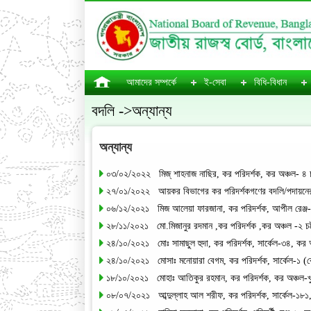
আমাদের সম্পর্কে
ই-সেবা
বিধি-বিধান
বদলি ->অন্যান্য
অন্যান্য
০৩/০২/২০২২ মিজ্ শাহনাজ নাছির, কর পরিদর্শক, কর অঞ্চল- ৪ চট
২৭/০১/২০২২ আয়কর বিভাগের কর পরিদর্শকগণের বদলি/পদায়নের 
০৬/১২/২০২১ মিজ আলেয়া ফারজানা, কর পরিদর্শক, আপীল রেঞ্জ-২
২৮/১১/২০২১ মো.মিজানুর রদমান ,কর পরিদর্শক ,কর অঞ্চল -২ চট্
২৪/১০/২০২১ মোঃ সামাছুল হুদা, কর পরিদর্শক, সার্কেল-৩৪, কর 
২৪/১০/২০২১ মোসাঃ মনোয়ারা বেগম, কর পরিদর্শক, সার্কেল-১ (ক
১৮/১০/২০২১ মোহাঃ আতিকুর রহমান, কর পরিদর্শক, কর অঞ্চল-খু
০৮/০৭/২০২১ আব্দুল্লাহ আল শরীফ, কর পরিদর্শক, সার্কেল-১৮১, 