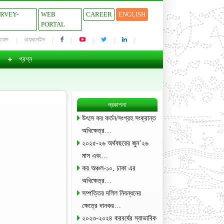
URVEY-
WEB
CAREER
ENGLISH
PORTAL
াযোগ
ওয়েবমেইল
প্রশ্ন
প্রকাশনা
উৎসে কর কর্তন/সংগ্রহ সংক্রান্ত
অধিক্ষেত্র…
২০২৫-২৬ অর্থবছরের জুন’২৬
মাস এবং…
কর অঞ্চল-১০, ঢাকা এর
অধিক্ষেত্র…
সম্পত্তির দলিল নিবন্ধনের
ক্ষেত্রে দানকর…
২০২৩-২০২৪ করবর্ষের স্বাভাবিক