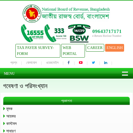
09643717171
e-Return Hotline Number
TAX PAYER SURVEY-
WEB
CAREER
ENGLISH
FORM
PORTAL
প্রশ্ন
যোগাযোগ
ওয়েবমেইল
MENU
গবেষণা ও পরিসংখ্যান
প্রকাশনা
মূসক
আয়কর
কাস্টমস
সাধারণ