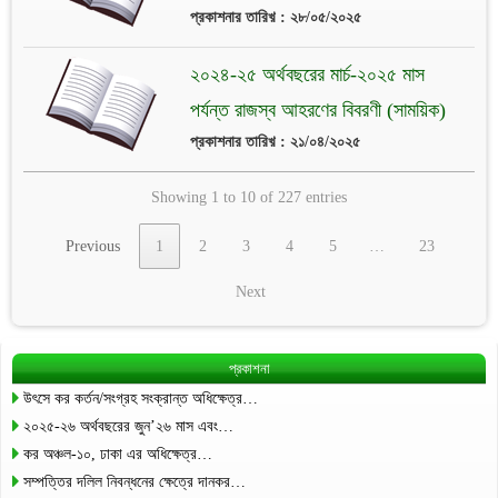
প্রকাশনার তারিখ় : ২৮/০৫/২০২৫
২০২৪-২৫ অর্থবছরের মার্চ-২০২৫ মাস
পর্যন্ত রাজস্ব আহরণের বিবরণী (সাময়িক)
প্রকাশনার তারিখ় : ২১/০৪/২০২৫
Showing 1 to 10 of 227 entries
Previous
1
2
3
4
5
…
23
Next
প্রকাশনা
উৎসে কর কর্তন/সংগ্রহ সংক্রান্ত অধিক্ষেত্র…
২০২৫-২৬ অর্থবছরের জুন’২৬ মাস এবং…
কর অঞ্চল-১০, ঢাকা এর অধিক্ষেত্র…
সম্পত্তির দলিল নিবন্ধনের ক্ষেত্রে দানকর…