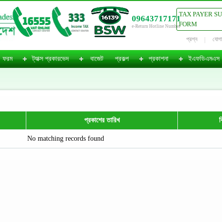
TAX PAYER S
09643717171
FORM
e-Return Hotline Number
প্রশ্ন
যোগ
ফরম
ট্যাক্স প্রকারভেদ
বাজেট
প্রকল্প
প্রকাশনা
ইএফডিএমএস
প্রকাশের তারিখ
ব
No matching records found