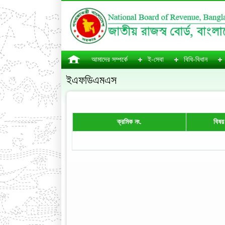
আমাদের সম্পর্কে
ই-সেবা
বিধি-বিধান
ইএফডিএমএস
ক্রমিক নং.
বিষয়