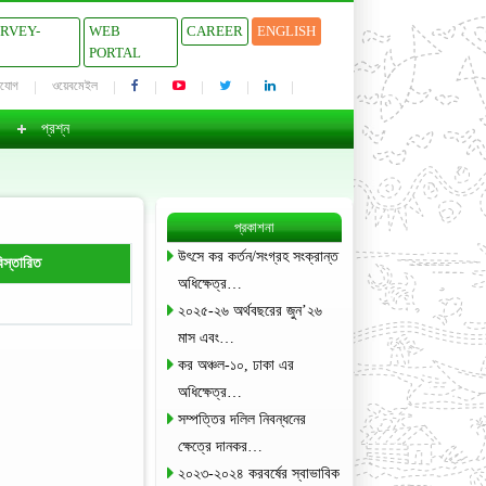
URVEY-
WEB
CAREER
ENGLISH
PORTAL
াযোগ
ওয়েবমেইল
প্রশ্ন
প্রকাশনা
উৎসে কর কর্তন/সংগ্রহ সংক্রান্ত
িস্তারিত
অধিক্ষেত্র…
২০২৫-২৬ অর্থবছরের জুন’২৬
মাস এবং…
কর অঞ্চল-১০, ঢাকা এর
অধিক্ষেত্র…
সম্পত্তির দলিল নিবন্ধনের
ক্ষেত্রে দানকর…
২০২৩-২০২৪ করবর্ষের স্বাভাবিক