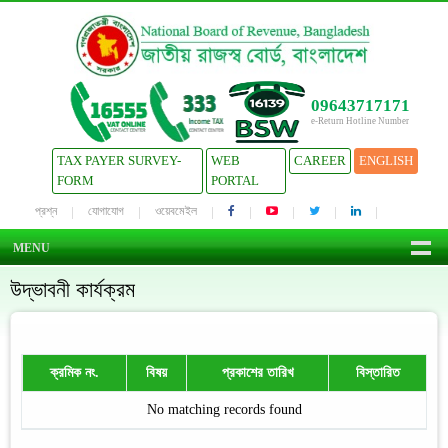
09643717171
e-Return Hotline Number
TAX PAYER SURVEY-
WEB
CAREER
ENGLISH
FORM
PORTAL
প্রশ্ন
যোগাযোগ
ওয়েবমেইল
MENU
উদ্ভাবনী কার্যক্রম
ক্রমিক নং.
বিষয়
প্রকাশের তারিখ
বিস্তারিত
No matching records found