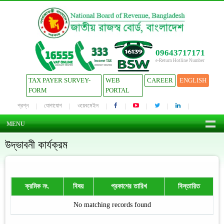
09643717171
e-Return Hotline Number
TAX PAYER SURVEY-
WEB
CAREER
ENGLISH
FORM
PORTAL
প্রশ্ন
যোগাযোগ
ওয়েবমেইল
MENU
উদ্ভাবনী কার্যক্রম
ক্রমিক নং.
বিষয়
প্রকাশের তারিখ
বিস্তারিত
No matching records found